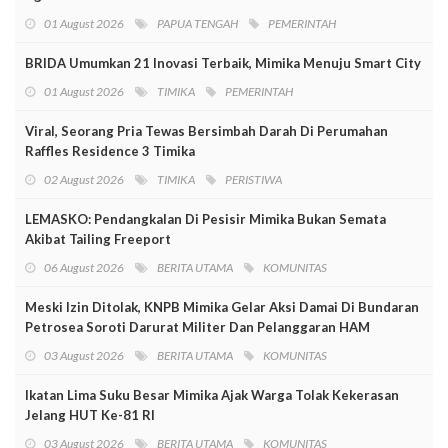
01 August 2026
PAPUA TENGAH
PEMERINTAH
BRIDA Umumkan 21 Inovasi Terbaik, Mimika Menuju Smart City
01 August 2026
TIMIKA
PEMERINTAH
Viral, Seorang Pria Tewas Bersimbah Darah Di Perumahan
Raffles Residence 3 Timika
02 August 2026
TIMIKA
PERISTIWA
LEMASKO: Pendangkalan Di Pesisir Mimika Bukan Semata
Akibat Tailing Freeport
06 August 2026
BERITA UTAMA
KOMUNITAS
Meski Izin Ditolak, KNPB Mimika Gelar Aksi Damai Di Bundaran
Petrosea Soroti Darurat Militer Dan Pelanggaran HAM
03 August 2026
BERITA UTAMA
KOMUNITAS
Ikatan Lima Suku Besar Mimika Ajak Warga Tolak Kekerasan
Jelang HUT Ke-81 RI
03 August 2026
BERITA UTAMA
KOMUNITAS