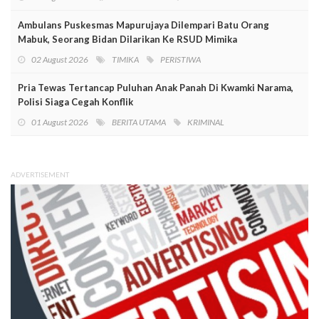
Ambulans Puskesmas Mapurujaya Dilempari Batu Orang
Mabuk, Seorang Bidan Dilarikan Ke RSUD Mimika
02 August 2026
TIMIKA
PERISTIWA
Pria Tewas Tertancap Puluhan Anak Panah Di Kwamki Narama,
Polisi Siaga Cegah Konflik
01 August 2026
BERITA UTAMA
KRIMINAL
ADVERTISEMENT