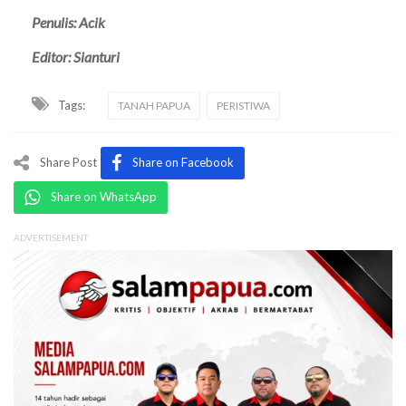
Penulis: Acik
Editor: Sianturi
Tags:
TANAH PAPUA
PERISTIWA
Share Post
Share on Facebook
Share on WhatsApp
ADVERTISEMENT