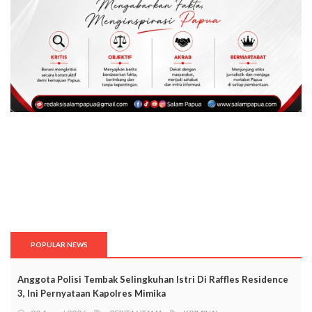
POPULAR NEWS
Anggota Polisi Tembak Selingkuhan Istri Di Raffles Residence
3, Ini Pernyataan Kapolres Mimika