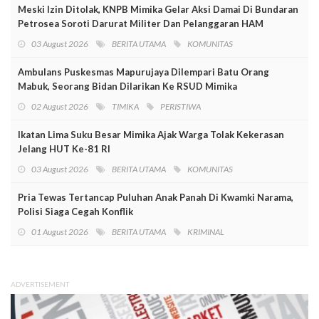
Meski Izin Ditolak, KNPB Mimika Gelar Aksi Damai Di Bundaran
Petrosea Soroti Darurat Militer Dan Pelanggaran HAM
03 August 2026
BERITA UTAMA
KOMUNITAS
Ambulans Puskesmas Mapurujaya Dilempari Batu Orang
Mabuk, Seorang Bidan Dilarikan Ke RSUD Mimika
02 August 2026
TIMIKA
PERISTIWA
Ikatan Lima Suku Besar Mimika Ajak Warga Tolak Kekerasan
Jelang HUT Ke-81 RI
03 August 2026
BERITA UTAMA
KOMUNITAS
Pria Tewas Tertancap Puluhan Anak Panah Di Kwamki Narama,
Polisi Siaga Cegah Konflik
01 August 2026
BERITA UTAMA
KRIMINAL
ADVERTISEMENT