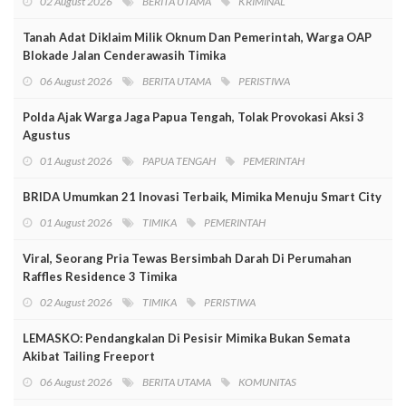
02 August 2026
BERITA UTAMA
KRIMINAL
Tanah Adat Diklaim Milik Oknum Dan Pemerintah, Warga OAP
Blokade Jalan Cenderawasih Timika
06 August 2026
BERITA UTAMA
PERISTIWA
Polda Ajak Warga Jaga Papua Tengah, Tolak Provokasi Aksi 3
Agustus
01 August 2026
PAPUA TENGAH
PEMERINTAH
BRIDA Umumkan 21 Inovasi Terbaik, Mimika Menuju Smart City
01 August 2026
TIMIKA
PEMERINTAH
Viral, Seorang Pria Tewas Bersimbah Darah Di Perumahan
Raffles Residence 3 Timika
02 August 2026
TIMIKA
PERISTIWA
LEMASKO: Pendangkalan Di Pesisir Mimika Bukan Semata
Akibat Tailing Freeport
06 August 2026
BERITA UTAMA
KOMUNITAS