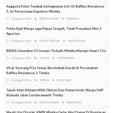
Anggota Polisi Tembak Selingkuhan Istri Di Raffles Residence
3, Ini Pernyataan Kapolres Mimika
02 August 2026
BERITA UTAMA
KRIMINAL
Polda Ajak Warga Jaga Papua Tengah, Tolak Provokasi Aksi 3
Agustus
01 August 2026
PAPUA TENGAH
PEMERINTAH
BRIDA Umumkan 21 Inovasi Terbaik, Mimika Menuju Smart City
01 August 2026
TIMIKA
PEMERINTAH
Viral, Seorang Pria Tewas Bersimbah Darah Di Perumahan
Raffles Residence 3 Timika
02 August 2026
TIMIKA
PERISTIWA
Tanah Adat Diklaim Milik Oknum Dan Pemerintah, Warga OAP
Blokade Jalan Cenderawasih Timika
06 August 2026
BERITA UTAMA
PERISTIWA
Meski Izin Ditolak, KNPB Mimika Gelar Aksi Damai Di Bundaran