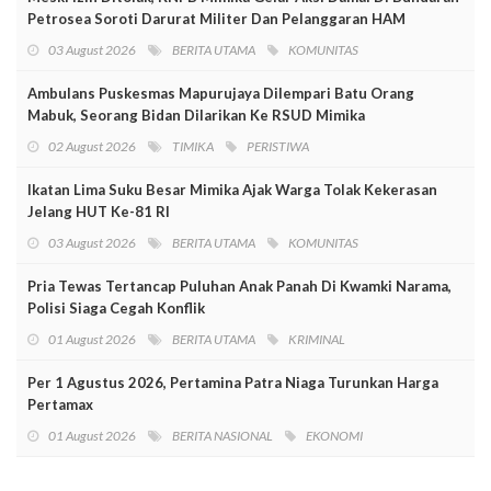
Petrosea Soroti Darurat Militer Dan Pelanggaran HAM
03 August 2026
BERITA UTAMA
KOMUNITAS
Ambulans Puskesmas Mapurujaya Dilempari Batu Orang
Mabuk, Seorang Bidan Dilarikan Ke RSUD Mimika
02 August 2026
TIMIKA
PERISTIWA
Ikatan Lima Suku Besar Mimika Ajak Warga Tolak Kekerasan
Jelang HUT Ke-81 RI
03 August 2026
BERITA UTAMA
KOMUNITAS
Pria Tewas Tertancap Puluhan Anak Panah Di Kwamki Narama,
Polisi Siaga Cegah Konflik
01 August 2026
BERITA UTAMA
KRIMINAL
Per 1 Agustus 2026, Pertamina Patra Niaga Turunkan Harga
Pertamax
01 August 2026
BERITA NASIONAL
EKONOMI