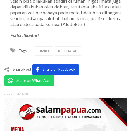
Selain bisa dilakukan sendiri di rumah, irigasi mata juga
dapat dilakukan oleh dokter, terutama jika iritasi atau
paparan zat berbahaya pada mata tidak bisa ditangani
sendiri, misalnya akibat bahan kimia, partikel keras,
atau cedera pada kornea. (Alodokter)
Editor: Sianturi
Tags:
TIMIKA
KESEHATAN
Share Post
Share on Facebook
Share on WhatsApp
ADVERTISEMENT