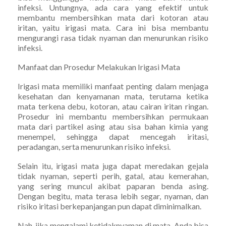
infeksi. Untungnya, ada cara yang efektif untuk
membantu membersihkan mata dari kotoran atau
iritan, yaitu irigasi mata. Cara ini bisa membantu
mengurangi rasa tidak nyaman dan menurunkan risiko
infeksi.
Manfaat dan Prosedur Melakukan Irigasi Mata
Irigasi mata memiliki manfaat penting dalam menjaga
kesehatan dan kenyamanan mata, terutama ketika
mata terkena debu, kotoran, atau cairan iritan ringan.
Prosedur ini membantu membersihkan permukaan
mata dari partikel asing atau sisa bahan kimia yang
menempel, sehingga dapat mencegah iritasi,
peradangan, serta menurunkan risiko infeksi.
Selain itu, irigasi mata juga dapat meredakan gejala
tidak nyaman, seperti perih, gatal, atau kemerahan,
yang sering muncul akibat paparan benda asing.
Dengan begitu, mata terasa lebih segar, nyaman, dan
risiko iritasi berkepanjangan pun dapat diminimalkan.
Nah, jika mengalami ketidaknyaman di mata, Anda bisa