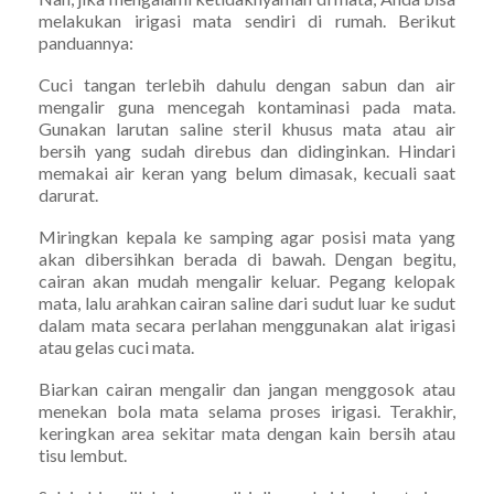
melakukan irigasi mata sendiri di rumah. Berikut
panduannya:
Cuci tangan terlebih dahulu dengan sabun dan air
mengalir guna mencegah kontaminasi pada mata.
Gunakan larutan saline steril khusus mata atau air
bersih yang sudah direbus dan didinginkan. Hindari
memakai air keran yang belum dimasak, kecuali saat
darurat.
Miringkan kepala ke samping agar posisi mata yang
akan dibersihkan berada di bawah. Dengan begitu,
cairan akan mudah mengalir keluar. Pegang kelopak
mata, lalu arahkan cairan saline dari sudut luar ke sudut
dalam mata secara perlahan menggunakan alat irigasi
atau gelas cuci mata.
Biarkan cairan mengalir dan jangan menggosok atau
menekan bola mata selama proses irigasi. Terakhir,
keringkan area sekitar mata dengan kain bersih atau
tisu lembut.