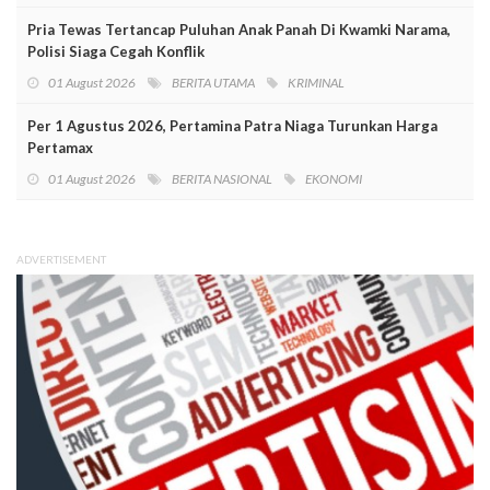
Pria Tewas Tertancap Puluhan Anak Panah Di Kwamki Narama,
Polisi Siaga Cegah Konflik
01 August 2026
BERITA UTAMA
KRIMINAL
Per 1 Agustus 2026, Pertamina Patra Niaga Turunkan Harga
Pertamax
01 August 2026
BERITA NASIONAL
EKONOMI
ADVERTISEMENT