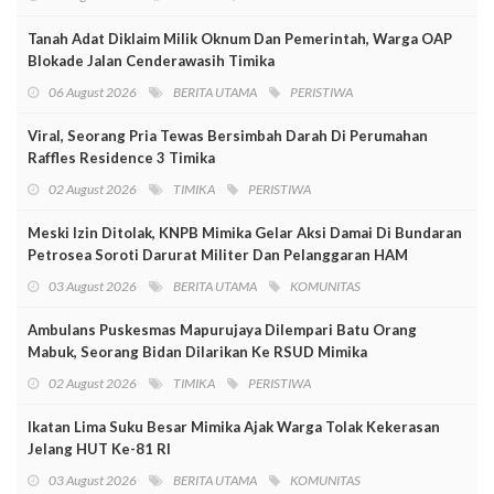
Tanah Adat Diklaim Milik Oknum Dan Pemerintah, Warga OAP
Blokade Jalan Cenderawasih Timika
06 August 2026
BERITA UTAMA
PERISTIWA
Viral, Seorang Pria Tewas Bersimbah Darah Di Perumahan
Raffles Residence 3 Timika
02 August 2026
TIMIKA
PERISTIWA
Meski Izin Ditolak, KNPB Mimika Gelar Aksi Damai Di Bundaran
Petrosea Soroti Darurat Militer Dan Pelanggaran HAM
03 August 2026
BERITA UTAMA
KOMUNITAS
Ambulans Puskesmas Mapurujaya Dilempari Batu Orang
Mabuk, Seorang Bidan Dilarikan Ke RSUD Mimika
02 August 2026
TIMIKA
PERISTIWA
Ikatan Lima Suku Besar Mimika Ajak Warga Tolak Kekerasan
Jelang HUT Ke-81 RI
03 August 2026
BERITA UTAMA
KOMUNITAS