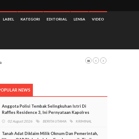
LABEL
KATEGORI
EDITORIAL
LENSA
VIDEO
POPULAR NEWS
Anggota Polisi Tembak Selingkuhan Istri Di
Raffles Residence 3, Ini Pernyataan Kapolres
Mimika
02 August 2026
BERITA UTAMA
KRIMINAL
Tanah Adat Diklaim Milik Oknum Dan Pemerintah,