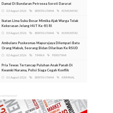
Damai Di Bundaran Petrosea Soroti Darurat
Militer Dan Pelanggaran HAM
03 August 2026
BERITA UTAMA
KOMUNITAS
Ikatan Lima Suku Besar Mimika Ajak Warga Tolak
Kekerasan Jelang HUT Ke-81 RI
03 August 2026
BERITA UTAMA
KOMUNITAS
Ambulans Puskesmas Mapurujaya Dilempari Batu
Orang Mabuk, Seorang Bidan Dilarikan Ke RSUD
Mimika
02 August 2026
TIMIKA
PERISTIWA
Pria Tewas Tertancap Puluhan Anak Panah Di
Kwamki Narama, Polisi Siaga Cegah Konflik
01 August 2026
BERITA UTAMA
KRIMINAL
VERTISEMENT