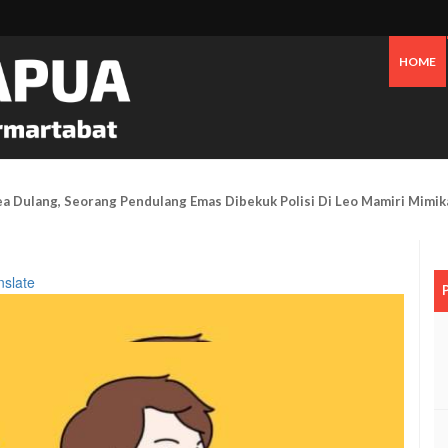
HOME
Tanggapi Persoalan Sengketa Tanah Di SP2, Berikut Penjelasannya
nslate