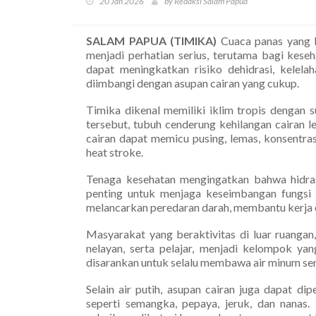
20 Jan 2026
by Redaksi Salam Papua
SALAM PAPUA (TIMIKA)
Cuaca panas yang 
menjadi perhatian serius, terutama bagi kes
dapat meningkatkan risiko dehidrasi, kelela
diimbangi dengan asupan cairan yang cukup.
Timika dikenal memiliki iklim tropis dengan 
tersebut, tubuh cenderung kehilangan cairan l
cairan dapat memicu pusing, lemas, konsentra
heat stroke.
Tenaga kesehatan mengingatkan bahwa hidra
penting untuk menjaga keseimbangan fungsi t
melancarkan peredaran darah, membantu kerja org
Masyarakat yang beraktivitas di luar ruangan
nelayan, serta pelajar, menjadi kelompok yan
disarankan untuk selalu membawa air minum sen
Selain air putih, asupan cairan juga dapat d
seperti semangka, pepaya, jeruk, dan nanas