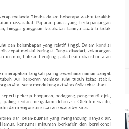
kerap melanda Timika dalam beberapa waktu terakhir
ehatan masyarakat. Paparan panas yang berkepanjangan
han, hingga gangguan kesehatan lainnya apabila tidak
suhu dan kelembapan yang relatif tinggi. Dalam kondisi
ebih cepat melalui keringat. Tanpa disadari, kekurangan
si menurun, bahkan berujung pada heat exhaustion atau
si merupakan langkah paling sederhana namun sangat
ubuh. Air berperan menjaga suhu tubuh tetap stabil,
an vital, serta mendukung aktivitas fisik sehari-hari.
, seperti pekerja bangunan, pedagang, pengemudi ojek,
g paling rentan mengalami dehidrasi. Oleh karena itu,
diri dan mengonsumsi cairan secara berkala.
AD
iperoleh dari buah-buahan yang mengandung banyak air,
. Namun, konsumsi minuman berkafein dan beralkohol