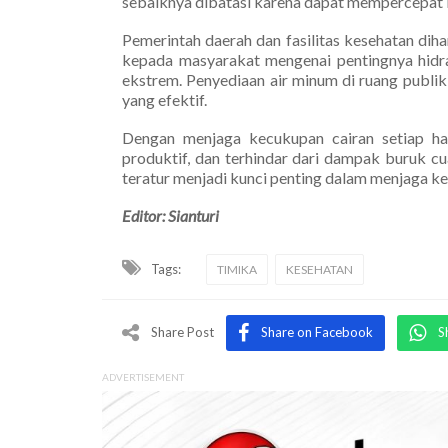
sebaiknya dibatasi karena dapat mempercepat k
Pemerintah daerah dan fasilitas kesehatan di
kepada masyarakat mengenai pentingnya hidra
ekstrem. Penyediaan air minum di ruang publik 
yang efektif.
Dengan menjaga kecukupan cairan setiap har
produktif, dan terhindar dari dampak buruk c
teratur menjadi kunci penting dalam menjaga kes
Editor: Sianturi
Tags:
TIMIKA
KESEHATAN
Share Post
Share on Facebook
S
ADVERTISEMENT