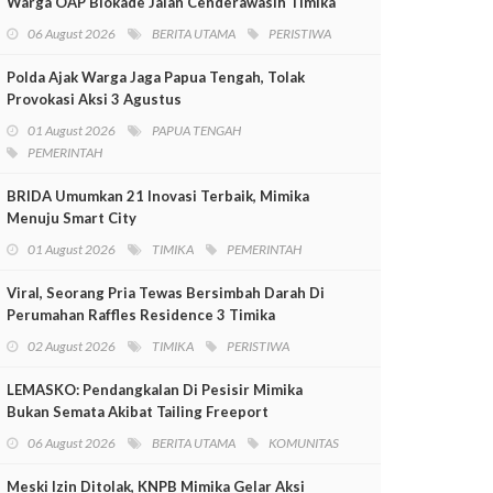
Warga OAP Blokade Jalan Cenderawasih Timika
06 August 2026
BERITA UTAMA
PERISTIWA
Polda Ajak Warga Jaga Papua Tengah, Tolak
Provokasi Aksi 3 Agustus
01 August 2026
PAPUA TENGAH
PEMERINTAH
BRIDA Umumkan 21 Inovasi Terbaik, Mimika
Menuju Smart City
01 August 2026
TIMIKA
PEMERINTAH
Viral, Seorang Pria Tewas Bersimbah Darah Di
Perumahan Raffles Residence 3 Timika
02 August 2026
TIMIKA
PERISTIWA
LEMASKO: Pendangkalan Di Pesisir Mimika
Bukan Semata Akibat Tailing Freeport
06 August 2026
BERITA UTAMA
KOMUNITAS
Meski Izin Ditolak, KNPB Mimika Gelar Aksi