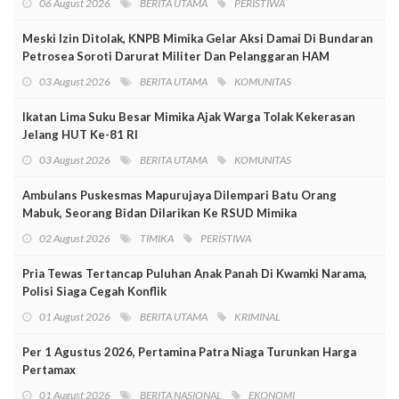
06 August 2026
BERITA UTAMA
PERISTIWA
Meski Izin Ditolak, KNPB Mimika Gelar Aksi Damai Di Bundaran
Petrosea Soroti Darurat Militer Dan Pelanggaran HAM
03 August 2026
BERITA UTAMA
KOMUNITAS
Ikatan Lima Suku Besar Mimika Ajak Warga Tolak Kekerasan
Jelang HUT Ke-81 RI
03 August 2026
BERITA UTAMA
KOMUNITAS
Ambulans Puskesmas Mapurujaya Dilempari Batu Orang
Mabuk, Seorang Bidan Dilarikan Ke RSUD Mimika
02 August 2026
TIMIKA
PERISTIWA
Pria Tewas Tertancap Puluhan Anak Panah Di Kwamki Narama,
Polisi Siaga Cegah Konflik
01 August 2026
BERITA UTAMA
KRIMINAL
Per 1 Agustus 2026, Pertamina Patra Niaga Turunkan Harga
Pertamax
01 August 2026
BERITA NASIONAL
EKONOMI