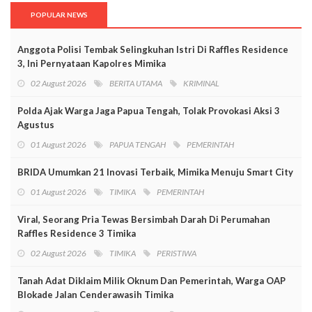
POPULAR NEWS
Anggota Polisi Tembak Selingkuhan Istri Di Raffles Residence
3, Ini Pernyataan Kapolres Mimika
02 August 2026
BERITA UTAMA
KRIMINAL
Polda Ajak Warga Jaga Papua Tengah, Tolak Provokasi Aksi 3
Agustus
01 August 2026
PAPUA TENGAH
PEMERINTAH
BRIDA Umumkan 21 Inovasi Terbaik, Mimika Menuju Smart City
01 August 2026
TIMIKA
PEMERINTAH
Viral, Seorang Pria Tewas Bersimbah Darah Di Perumahan
Raffles Residence 3 Timika
02 August 2026
TIMIKA
PERISTIWA
Tanah Adat Diklaim Milik Oknum Dan Pemerintah, Warga OAP
Blokade Jalan Cenderawasih Timika