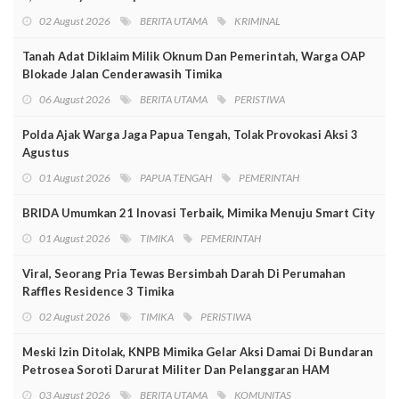
02 August 2026
BERITA UTAMA
KRIMINAL
Tanah Adat Diklaim Milik Oknum Dan Pemerintah, Warga OAP
Blokade Jalan Cenderawasih Timika
06 August 2026
BERITA UTAMA
PERISTIWA
Polda Ajak Warga Jaga Papua Tengah, Tolak Provokasi Aksi 3
Agustus
01 August 2026
PAPUA TENGAH
PEMERINTAH
BRIDA Umumkan 21 Inovasi Terbaik, Mimika Menuju Smart City
01 August 2026
TIMIKA
PEMERINTAH
Viral, Seorang Pria Tewas Bersimbah Darah Di Perumahan
Raffles Residence 3 Timika
02 August 2026
TIMIKA
PERISTIWA
Meski Izin Ditolak, KNPB Mimika Gelar Aksi Damai Di Bundaran
Petrosea Soroti Darurat Militer Dan Pelanggaran HAM
03 August 2026
BERITA UTAMA
KOMUNITAS