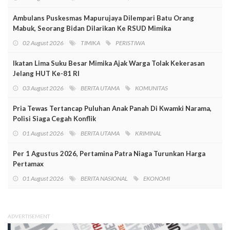
Ambulans Puskesmas Mapurujaya Dilempari Batu Orang
Mabuk, Seorang Bidan Dilarikan Ke RSUD Mimika
02 August 2026
TIMIKA
PERISTIWA
Ikatan Lima Suku Besar Mimika Ajak Warga Tolak Kekerasan
Jelang HUT Ke-81 RI
03 August 2026
BERITA UTAMA
KOMUNITAS
Pria Tewas Tertancap Puluhan Anak Panah Di Kwamki Narama,
Polisi Siaga Cegah Konflik
01 August 2026
BERITA UTAMA
KRIMINAL
Per 1 Agustus 2026, Pertamina Patra Niaga Turunkan Harga
Pertamax
01 August 2026
BERITA NASIONAL
EKONOMI
ADVERTISEMENT