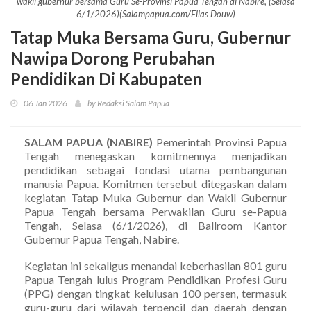
wakil gubernur bersama Guru Se-Provinsi Papua Tengah di Nabire, (Selasa
6/1/2026)(Salampapua.com/Elias Douw)
Tatap Muka Bersama Guru, Gubernur
Nawipa Dorong Perubahan
Pendidikan Di Kabupaten
06 Jan 2026
by Redaksi Salam Papua
SALAM PAPUA (NABIRE)
Pemerintah Provinsi Papua
Tengah menegaskan komitmennya menjadikan
pendidikan sebagai fondasi utama pembangunan
manusia Papua. Komitmen tersebut ditegaskan dalam
kegiatan Tatap Muka Gubernur dan Wakil Gubernur
Papua Tengah bersama Perwakilan Guru se-Papua
Tengah, Selasa (6/1/2026), di Ballroom Kantor
Gubernur Papua Tengah, Nabire.
Kegiatan ini sekaligus menandai keberhasilan 801 guru
Papua Tengah lulus Program Pendidikan Profesi Guru
(PPG) dengan tingkat kelulusan 100 persen, termasuk
guru-guru dari wilayah terpencil dan daerah dengan