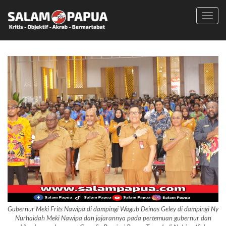
Toggl
navig
Gubernur Meki Frits Nawipa di dampingi Wagub Deinas Geley di dampingi Ny
Nurhaidah Meki Nawipa dan jajarannya pada pertemuan gubernur dan