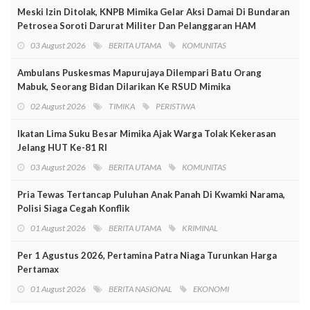
Meski Izin Ditolak, KNPB Mimika Gelar Aksi Damai Di Bundaran
Petrosea Soroti Darurat Militer Dan Pelanggaran HAM
03 August 2026
BERITA UTAMA
KOMUNITAS
Ambulans Puskesmas Mapurujaya Dilempari Batu Orang
Mabuk, Seorang Bidan Dilarikan Ke RSUD Mimika
02 August 2026
TIMIKA
PERISTIWA
Ikatan Lima Suku Besar Mimika Ajak Warga Tolak Kekerasan
Jelang HUT Ke-81 RI
03 August 2026
BERITA UTAMA
KOMUNITAS
Pria Tewas Tertancap Puluhan Anak Panah Di Kwamki Narama,
Polisi Siaga Cegah Konflik
01 August 2026
BERITA UTAMA
KRIMINAL
Per 1 Agustus 2026, Pertamina Patra Niaga Turunkan Harga
Pertamax
01 August 2026
BERITA NASIONAL
EKONOMI