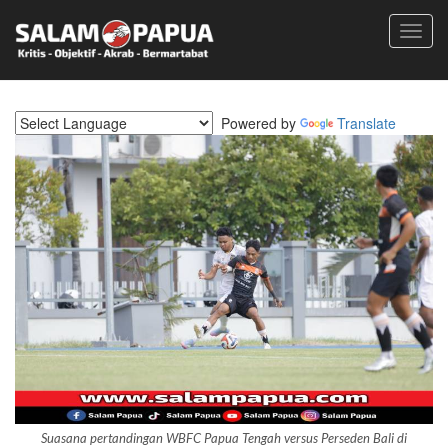
Toggl
navig
Powered by
Translate
Suasana pertandingan WBFC Papua Tengah versus Perseden Bali di