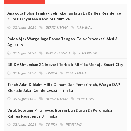
Anggota Polisi Tembak Selingkuhan Istri Di Raffles Residence
3, Ini Pernyataan Kapolres Mimika
02 August 2026
BERITA UTAMA
KRIMINAL
Polda Ajak Warga Jaga Papua Tengah, Tolak Provokasi Aksi 3
Agustus
01 August 2026
PAPUA TENGAH
PEMERINTAH
BRIDA Umumkan 21 Inovasi Terbaik, Mimika Menuju Smart City
01 August 2026
TIMIKA
PEMERINTAH
Tanah Adat Diklaim Milik Oknum Dan Pemerintah, Warga OAP
Blokade Jalan Cenderawasih Timika
06 August 2026
BERITA UTAMA
PERISTIWA
Viral, Seorang Pria Tewas Bersimbah Darah Di Perumahan
Raffles Residence 3 Timika
02 August 2026
TIMIKA
PERISTIWA