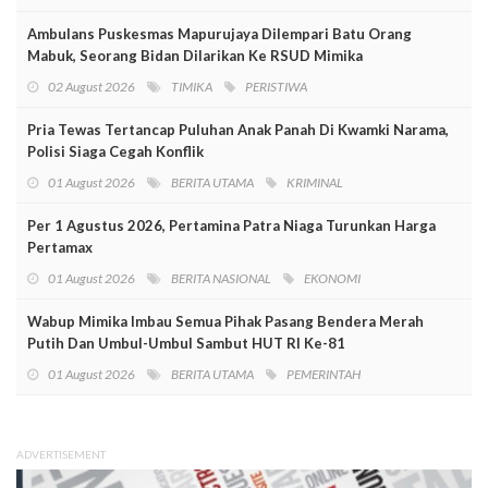
Ambulans Puskesmas Mapurujaya Dilempari Batu Orang
Mabuk, Seorang Bidan Dilarikan Ke RSUD Mimika
02 August 2026
TIMIKA
PERISTIWA
Pria Tewas Tertancap Puluhan Anak Panah Di Kwamki Narama,
Polisi Siaga Cegah Konflik
01 August 2026
BERITA UTAMA
KRIMINAL
Per 1 Agustus 2026, Pertamina Patra Niaga Turunkan Harga
Pertamax
01 August 2026
BERITA NASIONAL
EKONOMI
Wabup Mimika Imbau Semua Pihak Pasang Bendera Merah
Putih Dan Umbul-Umbul Sambut HUT RI Ke-81
01 August 2026
BERITA UTAMA
PEMERINTAH
ADVERTISEMENT