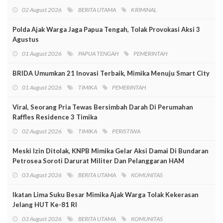
02 August 2026
BERITA UTAMA
KRIMINAL
Polda Ajak Warga Jaga Papua Tengah, Tolak Provokasi Aksi 3
Agustus
01 August 2026
PAPUA TENGAH
PEMERINTAH
BRIDA Umumkan 21 Inovasi Terbaik, Mimika Menuju Smart City
01 August 2026
TIMIKA
PEMERINTAH
Viral, Seorang Pria Tewas Bersimbah Darah Di Perumahan
Raffles Residence 3 Timika
02 August 2026
TIMIKA
PERISTIWA
Meski Izin Ditolak, KNPB Mimika Gelar Aksi Damai Di Bundaran
Petrosea Soroti Darurat Militer Dan Pelanggaran HAM
03 August 2026
BERITA UTAMA
KOMUNITAS
Ikatan Lima Suku Besar Mimika Ajak Warga Tolak Kekerasan
Jelang HUT Ke-81 RI
03 August 2026
BERITA UTAMA
KOMUNITAS