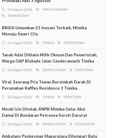
Provokasi Aksi 3 Agustus
01 August 2026
PAPUA TENGAH
PEMERINTAH
BRIDA Umumkan 21 Inovasi Terbaik, Mimika
Menuju Smart City
01 August 2026
TIMIKA
PEMERINTAH
Tanah Adat Diklaim Milik Oknum Dan Pemerintah,
Warga OAP Blokade Jalan Cenderawasih Timika
06 August 2026
BERITA UTAMA
PERISTIWA
Viral, Seorang Pria Tewas Bersimbah Darah Di
Perumahan Raffles Residence 3 Timika
02 August 2026
TIMIKA
PERISTIWA
Meski Izin Ditolak, KNPB Mimika Gelar Aksi
Damai Di Bundaran Petrosea Soroti Darurat
Militer Dan Pelanggaran HAM
03 August 2026
BERITA UTAMA
KOMUNITAS
Ambulans Puskesmas Mapurujaya Dilempari Batu