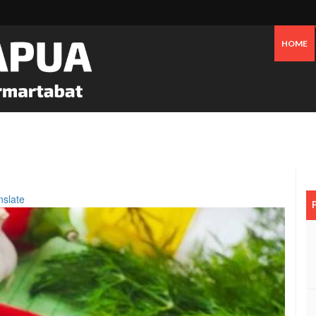
HOME
 Oknum Dan Pemerintah, Warga OAP Blokade Jalan Cenderawasih Timika
nslate