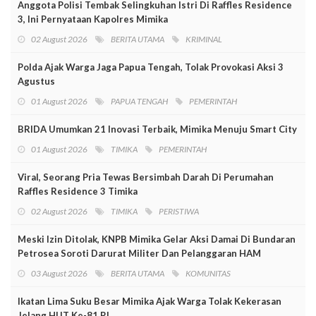
Anggota Polisi Tembak Selingkuhan Istri Di Raffles Residence
3, Ini Pernyataan Kapolres Mimika
02 August 2026
BERITA UTAMA
KRIMINAL
Polda Ajak Warga Jaga Papua Tengah, Tolak Provokasi Aksi 3
Agustus
01 August 2026
PAPUA TENGAH
PEMERINTAH
BRIDA Umumkan 21 Inovasi Terbaik, Mimika Menuju Smart City
01 August 2026
TIMIKA
PEMERINTAH
Viral, Seorang Pria Tewas Bersimbah Darah Di Perumahan
Raffles Residence 3 Timika
02 August 2026
TIMIKA
PERISTIWA
Meski Izin Ditolak, KNPB Mimika Gelar Aksi Damai Di Bundaran
Petrosea Soroti Darurat Militer Dan Pelanggaran HAM
03 August 2026
BERITA UTAMA
KOMUNITAS
Ikatan Lima Suku Besar Mimika Ajak Warga Tolak Kekerasan
Jelang HUT Ke-81 RI