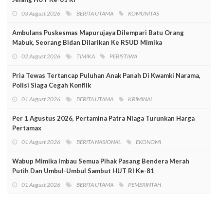
03 August 2026
BERITA UTAMA
KOMUNITAS
Ambulans Puskesmas Mapurujaya Dilempari Batu Orang
Mabuk, Seorang Bidan Dilarikan Ke RSUD Mimika
02 August 2026
TIMIKA
PERISTIWA
Pria Tewas Tertancap Puluhan Anak Panah Di Kwamki Narama,
Polisi Siaga Cegah Konflik
01 August 2026
BERITA UTAMA
KRIMINAL
Per 1 Agustus 2026, Pertamina Patra Niaga Turunkan Harga
Pertamax
01 August 2026
BERITA NASIONAL
EKONOMI
Wabup Mimika Imbau Semua Pihak Pasang Bendera Merah
Putih Dan Umbul-Umbul Sambut HUT RI Ke-81
01 August 2026
BERITA UTAMA
PEMERINTAH