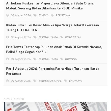
Ambulans Puskesmas Mapurujaya Dilempari Batu Orang
Mabuk, Seorang Bidan Dilarikan Ke RSUD Mimika
02 August 2026
TIMIKA
PERISTIWA
Ikatan Lima Suku Besar Mimika Ajak Warga Tolak Kekerasan
Jelang HUT Ke-81 RI
03 August 2026
BERITA UTAMA
KOMUNITAS
Pria Tewas Tertancap Puluhan Anak Panah Di Kwamki Narama,
Polisi Siaga Cegah Konflik
01 August 2026
BERITA UTAMA
KRIMINAL
Per 1 Agustus 2026, Pertamina Patra Niaga Turunkan Harga
Pertamax
01 August 2026
BERITA NASIONAL
EKONOMI
ADVERTISEMENT