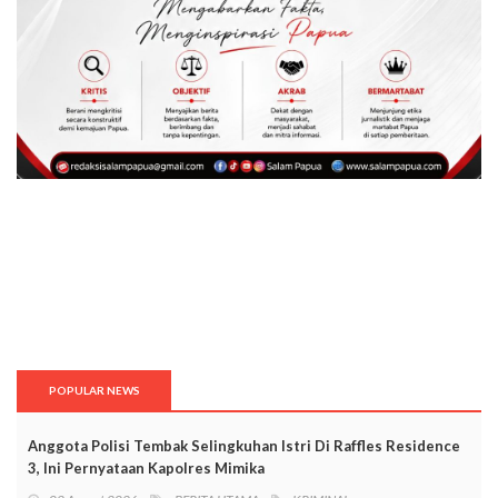
POPULAR NEWS
Anggota Polisi Tembak Selingkuhan Istri Di Raffles Residence
3, Ini Pernyataan Kapolres Mimika