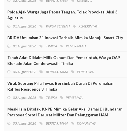
02 August 2026
BERITA UTAMA
KRIMINAL
Polda Ajak Warga Jaga Papua Tengah, Tolak Provokasi Aksi 3
Agustus
01 August 2026
PAPUA TENGAH
PEMERINTAH
BRIDA Umumkan 21 Inovasi Terbaik, Mimika Menuju Smart City
01 August 2026
TIMIKA
PEMERINTAH
Tanah Adat Diklaim Milik Oknum Dan Pemerintah, Warga OAP
Blokade Jalan Cenderawasih Timika
06 August 2026
BERITA UTAMA
PERISTIWA
Viral, Seorang Pria Tewas Bersimbah Darah Di Perumahan
Raffles Residence 3 Timika
02 August 2026
TIMIKA
PERISTIWA
Meski Izin Ditolak, KNPB Mimika Gelar Aksi Damai Di Bundaran
Petrosea Soroti Darurat Militer Dan Pelanggaran HAM
03 August 2026
BERITA UTAMA
KOMUNITAS