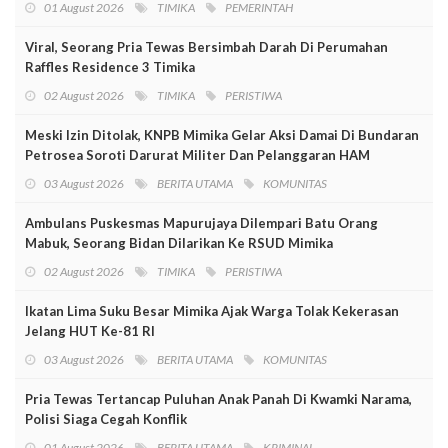
01 August 2026
TIMIKA
PEMERINTAH
Viral, Seorang Pria Tewas Bersimbah Darah Di Perumahan
Raffles Residence 3 Timika
02 August 2026
TIMIKA
PERISTIWA
Meski Izin Ditolak, KNPB Mimika Gelar Aksi Damai Di Bundaran
Petrosea Soroti Darurat Militer Dan Pelanggaran HAM
03 August 2026
BERITA UTAMA
KOMUNITAS
Ambulans Puskesmas Mapurujaya Dilempari Batu Orang
Mabuk, Seorang Bidan Dilarikan Ke RSUD Mimika
02 August 2026
TIMIKA
PERISTIWA
Ikatan Lima Suku Besar Mimika Ajak Warga Tolak Kekerasan
Jelang HUT Ke-81 RI
03 August 2026
BERITA UTAMA
KOMUNITAS
Pria Tewas Tertancap Puluhan Anak Panah Di Kwamki Narama,
Polisi Siaga Cegah Konflik
01 August 2026
BERITA UTAMA
KRIMINAL