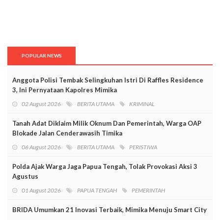
POPULAR NEWS
Anggota Polisi Tembak Selingkuhan Istri Di Raffles Residence
3, Ini Pernyataan Kapolres Mimika
02 August 2026
BERITA UTAMA
KRIMINAL
Tanah Adat Diklaim Milik Oknum Dan Pemerintah, Warga OAP
Blokade Jalan Cenderawasih Timika
06 August 2026
BERITA UTAMA
PERISTIWA
Polda Ajak Warga Jaga Papua Tengah, Tolak Provokasi Aksi 3
Agustus
01 August 2026
PAPUA TENGAH
PEMERINTAH
BRIDA Umumkan 21 Inovasi Terbaik, Mimika Menuju Smart City