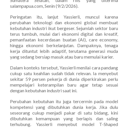
Sumatera Selatan, dalam rilis yang diterima
salampapua.com, Senin (9/2/2026).
Peringatan itu, lanjut Yassierli, muncul karena
perubahan teknologi dan ekonomi global membuat
kebutuhan industri ikut bergeser. Sejumlah sektor baru
terus tumbuh, mulai dari ekonomi digital dan kreatif,
pemanfaatan kecerdasan buatan (AI), care economy,
hingga ekonomi berkelanjutan. Dampaknya, tenaga
kerja dituntut lebih adaptif, terutama generasi muda
yang sedang bersiap masuk atau baru memulai karier.
Dalam konteks tersebut, Yassierli menilai cara pandang
cukup satu keahlian sudah tidak relevan. Ia menyebut
sekitar 59 persen pekerja di dunia diperkirakan perlu
mempelajari keterampilan baru agar tetap sesuai
dengan kebutuhan industri saat ini.
Perubahan kebutuhan itu juga tercermin pada model
kompetensi yang dibutuhkan dunia kerja. Jika dulu
seseorang cukup menjadi pakar di satu bidang, kini
dibutuhkan kemampuan yang berlapis dan saling
terhubung. Yassierli menyebut model T-Shaped