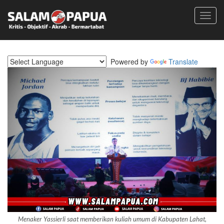
Toggl
navig
Powered by
Translate
Menaker Yassierli saat memberikan kuliah umum di Kabupaten Lahat,