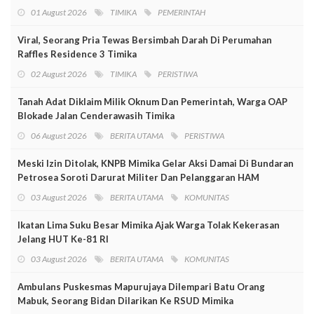
01 August 2026
TIMIKA
PEMERINTAH
Viral, Seorang Pria Tewas Bersimbah Darah Di Perumahan
Raffles Residence 3 Timika
02 August 2026
TIMIKA
PERISTIWA
Tanah Adat Diklaim Milik Oknum Dan Pemerintah, Warga OAP
Blokade Jalan Cenderawasih Timika
06 August 2026
BERITA UTAMA
PERISTIWA
Meski Izin Ditolak, KNPB Mimika Gelar Aksi Damai Di Bundaran
Petrosea Soroti Darurat Militer Dan Pelanggaran HAM
03 August 2026
BERITA UTAMA
KOMUNITAS
Ikatan Lima Suku Besar Mimika Ajak Warga Tolak Kekerasan
Jelang HUT Ke-81 RI
03 August 2026
BERITA UTAMA
KOMUNITAS
Ambulans Puskesmas Mapurujaya Dilempari Batu Orang
Mabuk, Seorang Bidan Dilarikan Ke RSUD Mimika