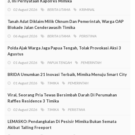
3, Ini Pernyataan Kapolres Mimika
02 August 2026
BERITA UTAMA
KRIMINAL
Tanah Adat Diklaim Milik Oknum Dan Pemerintah, Warga OAP
Blokade Jalan Cenderawasih Timika
06 August 2026
BERITA UTAMA
PERISTIWA
Polda Ajak Warga Jaga Papua Tengah, Tolak Provokasi Aksi 3
Agustus
01 August 2026
PAPUA TENGAH
PEMERINTAH
BRIDA Umumkan 21 Inovasi Terbaik, Mimika Menuju Smart City
01 August 2026
TIMIKA
PEMERINTAH
Viral, Seorang Pria Tewas Bersimbah Darah Di Perumahan
Raffles Residence 3 Timika
02 August 2026
TIMIKA
PERISTIWA
LEMASKO: Pendangkalan Di Pesisir Mimika Bukan Semata
Akibat Tailing Freeport