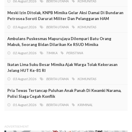
06 August 2026
BERITA UTAMA
KOMUNITAS
Meski Izin Ditolak, KNPB Mimika Gelar Aksi Damai Di Bundaran
Petrosea Soroti Darurat Militer Dan Pelanggaran HAM
03 August 2026
BERITA UTAMA
KOMUNITAS
Ambulans Puskesmas Mapurujaya Dilempari Batu Orang
Mabuk, Seorang Bidan Dilarikan Ke RSUD Mimika
02 August 2026
TIMIKA
PERISTIWA
Ikatan Lima Suku Besar Mimika Ajak Warga Tolak Kekerasan
Jelang HUT Ke-81 RI
03 August 2026
BERITA UTAMA
KOMUNITAS
Pria Tewas Tertancap Puluhan Anak Panah Di Kwamki Narama,
Polisi Siaga Cegah Konflik
01 August 2026
BERITA UTAMA
KRIMINAL
ADVERTISEMENT