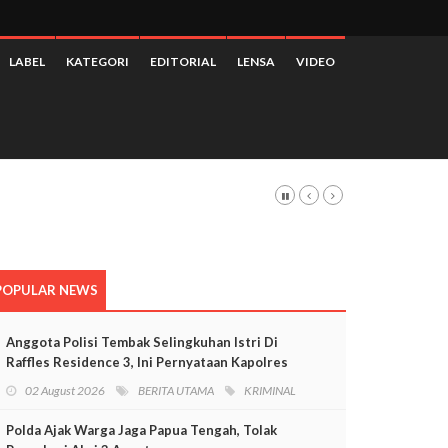
LABEL
KATEGORI
EDITORIAL
LENSA
VIDEO
 3,28 Persen
POPULAR NEWS
Anggota Polisi Tembak Selingkuhan Istri Di
Raffles Residence 3, Ini Pernyataan Kapolres
Mimika
02 August 2026
BERITA UTAMA
KRIMINAL
Polda Ajak Warga Jaga Papua Tengah, Tolak