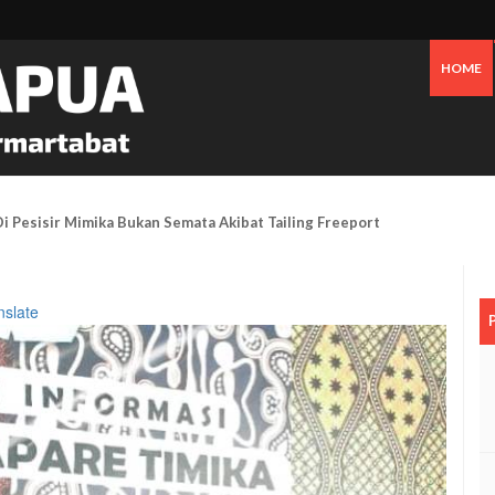
HOME
an Bensin Serta Perawatan Pribadi Picu Inflasi Timika Hingga Juli 2026
nslate