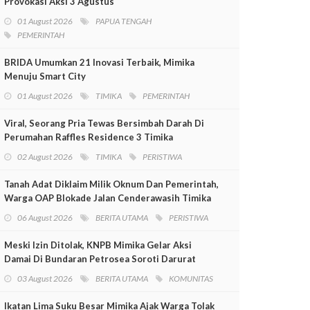
Provokasi Aksi 3 Agustus
01 August 2026
PAPUA TENGAH
PEMERINTAH
BRIDA Umumkan 21 Inovasi Terbaik, Mimika
Menuju Smart City
01 August 2026
TIMIKA
PEMERINTAH
Viral, Seorang Pria Tewas Bersimbah Darah Di
Perumahan Raffles Residence 3 Timika
02 August 2026
TIMIKA
PERISTIWA
Tanah Adat Diklaim Milik Oknum Dan Pemerintah,
Warga OAP Blokade Jalan Cenderawasih Timika
06 August 2026
BERITA UTAMA
PERISTIWA
Meski Izin Ditolak, KNPB Mimika Gelar Aksi
Damai Di Bundaran Petrosea Soroti Darurat
Militer Dan Pelanggaran HAM
03 August 2026
BERITA UTAMA
KOMUNITAS
Ikatan Lima Suku Besar Mimika Ajak Warga Tolak