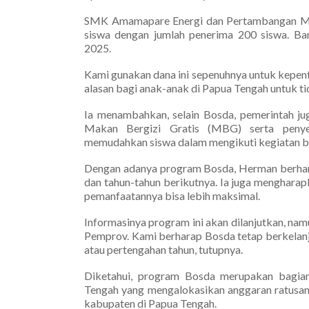
SMK Amamapare Energi dan Pertambangan Mim
siswa dengan jumlah penerima 200 siswa. Ba
2025.
Kami gunakan dana ini sepenuhnya untuk kepent
alasan bagi anak-anak di Papua Tengah untuk tid
Ia menambahkan, selain Bosda, pemerintah ju
Makan Bergizi Gratis (MBG) serta penyed
memudahkan siswa dalam mengikuti kegiatan be
Dengan adanya program Bosda, Herman berhara
dan tahun-tahun berikutnya. Ia juga mengharap
pemanfaatannya bisa lebih maksimal.
Informasinya program ini akan dilanjutkan, nam
Pemprov. Kami berharap Bosda tetap berkelanj
atau pertengahan tahun, tutupnya.
Diketahui, program Bosda merupakan bagian 
Tengah yang mengalokasikan anggaran ratusan m
kabupaten di Papua Tengah.