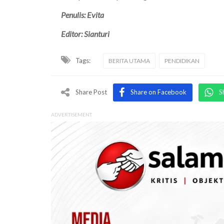
Penulis: Evita
Editor: Sianturi
Tags:
BERITA UTAMA
PENDIDIKAN
Share Post
Share on Facebook
S
ADVERTISEMENT