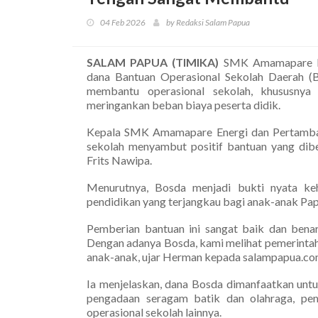
04 Feb 2026
by Redaksi Salam Papua
SALAM PAPUA (TIMIKA)
SMK Amamapare E
dana Bantuan Operasional Sekolah Daerah (B
membantu operasional sekolah, khususnya
meringankan beban biaya peserta didik.
Kepala SMK Amamapare Energi dan Pertamb
sekolah menyambut positif bantuan yang dib
Frits Nawipa.
Menurutnya, Bosda menjadi bukti nyata ke
pendidikan yang terjangkau bagi anak-anak Pa
Pemberian bantuan ini sangat baik dan bena
Dengan adanya Bosda, kami melihat pemerintah
anak-anak, ujar Herman kepada salampapua.com
Ia menjelaskan, dana Bosda dimanfaatkan untu
pengadaan seragam batik dan olahraga, p
operasional sekolah lainnya.