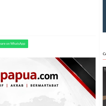
hare on WhatsApp
C