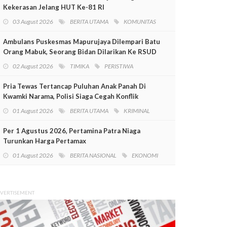
Kekerasan Jelang HUT Ke-81 RI
03 August 2026
BERITA UTAMA
KOMUNITAS
Ambulans Puskesmas Mapurujaya Dilempari Batu
Orang Mabuk, Seorang Bidan Dilarikan Ke RSUD
Mimika
02 August 2026
TIMIKA
PERISTIWA
Pria Tewas Tertancap Puluhan Anak Panah Di
Kwamki Narama, Polisi Siaga Cegah Konflik
01 August 2026
BERITA UTAMA
KRIMINAL
Per 1 Agustus 2026, Pertamina Patra Niaga
Turunkan Harga Pertamax
01 August 2026
BERITA NASIONAL
EKONOMI
VERTISEMENT