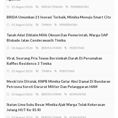
01 August 2026
PAPUA TENGAH
PEMERINTAH
BRIDA Umumkan 21 Inovasi Terbaik, Mimika Menuju Smart City
01 August 2026
TIMIKA
PEMERINTAH
Tanah Adat Diklaim Milik Oknum Dan Pemerintah, Warga OAP
Blokade Jalan Cenderawasih Timika
06 August 2026
BERITA UTAMA
PERISTIWA
Viral, Seorang Pria Tewas Bersimbah Darah Di Perumahan
Raffles Residence 3 Timika
02 August 2026
TIMIKA
PERISTIWA
Meski Izin Ditolak, KNPB Mimika Gelar Aksi Damai Di Bundaran
Petrosea Soroti Darurat Militer Dan Pelanggaran HAM
03 August 2026
BERITA UTAMA
KOMUNITAS
Ikatan Lima Suku Besar Mimika Ajak Warga Tolak Kekerasan
Jelang HUT Ke-81 RI
03 August 2026
BERITA UTAMA
KOMUNITAS