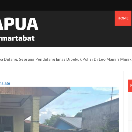
HOME
Tanggapi Persoalan Sengketa Tanah Di SP2, Berikut Penjelasannya
nslate