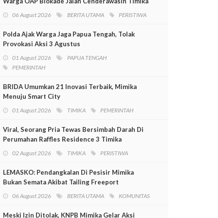
Warga OAP Blokade Jalan Cenderawasih Timika
06 August 2026
BERITA UTAMA
PERISTIWA
Polda Ajak Warga Jaga Papua Tengah, Tolak
Provokasi Aksi 3 Agustus
01 August 2026
PAPUA TENGAH
PEMERINTAH
BRIDA Umumkan 21 Inovasi Terbaik, Mimika
Menuju Smart City
01 August 2026
TIMIKA
PEMERINTAH
Viral, Seorang Pria Tewas Bersimbah Darah Di
Perumahan Raffles Residence 3 Timika
02 August 2026
TIMIKA
PERISTIWA
LEMASKO: Pendangkalan Di Pesisir Mimika
Bukan Semata Akibat Tailing Freeport
06 August 2026
BERITA UTAMA
KOMUNITAS
Meski Izin Ditolak, KNPB Mimika Gelar Aksi