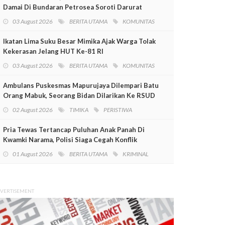
Damai Di Bundaran Petrosea Soroti Darurat
Militer Dan Pelanggaran HAM
03 August 2026
BERITA UTAMA
KOMUNITAS
Ikatan Lima Suku Besar Mimika Ajak Warga Tolak
Kekerasan Jelang HUT Ke-81 RI
03 August 2026
BERITA UTAMA
KOMUNITAS
Ambulans Puskesmas Mapurujaya Dilempari Batu
Orang Mabuk, Seorang Bidan Dilarikan Ke RSUD
Mimika
02 August 2026
TIMIKA
PERISTIWA
Pria Tewas Tertancap Puluhan Anak Panah Di
Kwamki Narama, Polisi Siaga Cegah Konflik
01 August 2026
BERITA UTAMA
KRIMINAL
VERTISEMENT