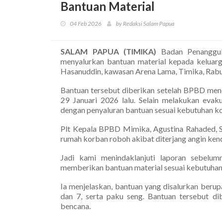
Bantuan Material
04 Feb 2026
by Redaksi Salam Papua
SALAM PAPUA (TIMIKA)
Badan Penanggu
menyalurkan bantuan material kepada keluarg
Hasanuddin, kawasan Arena Lama, Timika, Rabu
Bantuan tersebut diberikan setelah BPBD mene
29 Januari 2026 lalu. Selain melakukan evak
dengan penyaluran bantuan sesuai kebutuhan k
Plt Kepala BPBD Mimika, Agustina Rahaded, S.
rumah korban roboh akibat diterjang angin ken
Jadi kami menindaklanjuti laporan sebelum
memberikan bantuan material sesuai kebutuhan,
Ia menjelaskan, bantuan yang disalurkan beru
dan 7, serta paku seng. Bantuan tersebut d
bencana.