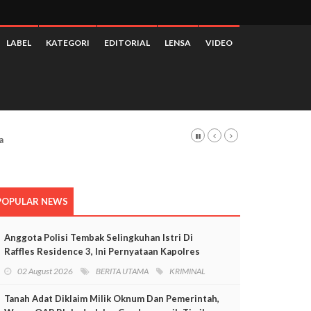
LABEL
KATEGORI
EDITORIAL
LENSA
VIDEO
POPULAR NEWS
Anggota Polisi Tembak Selingkuhan Istri Di
Raffles Residence 3, Ini Pernyataan Kapolres
Mimika
02 August 2026
BERITA UTAMA
KRIMINAL
Tanah Adat Diklaim Milik Oknum Dan Pemerintah,