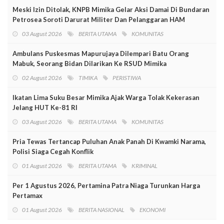
Meski Izin Ditolak, KNPB Mimika Gelar Aksi Damai Di Bundaran
Petrosea Soroti Darurat Militer Dan Pelanggaran HAM
03 August 2026
BERITA UTAMA
KOMUNITAS
Ambulans Puskesmas Mapurujaya Dilempari Batu Orang
Mabuk, Seorang Bidan Dilarikan Ke RSUD Mimika
02 August 2026
TIMIKA
PERISTIWA
Ikatan Lima Suku Besar Mimika Ajak Warga Tolak Kekerasan
Jelang HUT Ke-81 RI
03 August 2026
BERITA UTAMA
KOMUNITAS
Pria Tewas Tertancap Puluhan Anak Panah Di Kwamki Narama,
Polisi Siaga Cegah Konflik
01 August 2026
BERITA UTAMA
KRIMINAL
Per 1 Agustus 2026, Pertamina Patra Niaga Turunkan Harga
Pertamax
01 August 2026
BERITA NASIONAL
EKONOMI