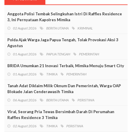
Anggota Polisi Tembak Selingkuhan Istri Di Raffles Residence
3, Ini Pernyataan Kapolres Mimika
02 August 2026
BERITA UTAMA
KRIMINAL
Polda Ajak Warga Jaga Papua Tengah, Tolak Provokasi Aksi 3
Agustus
01 August 2026
PAPUA TENGAH
PEMERINTAH
BRIDA Umumkan 21 Inovasi Terbaik, Mimika Menuju Smart City
01 August 2026
TIMIKA
PEMERINTAH
Tanah Adat Diklaim Milik Oknum Dan Pemerintah, Warga OAP
Blokade Jalan Cenderawasih Timika
06 August 2026
BERITA UTAMA
PERISTIWA
Viral, Seorang Pria Tewas Bersimbah Darah Di Perumahan
Raffles Residence 3 Timika
02 August 2026
TIMIKA
PERISTIWA