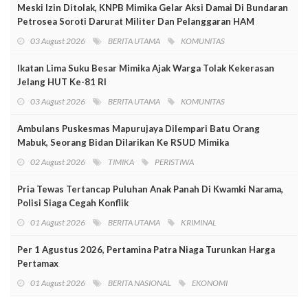
Meski Izin Ditolak, KNPB Mimika Gelar Aksi Damai Di Bundaran
Petrosea Soroti Darurat Militer Dan Pelanggaran HAM
03 August 2026
BERITA UTAMA
KOMUNITAS
Ikatan Lima Suku Besar Mimika Ajak Warga Tolak Kekerasan
Jelang HUT Ke-81 RI
03 August 2026
BERITA UTAMA
KOMUNITAS
Ambulans Puskesmas Mapurujaya Dilempari Batu Orang
Mabuk, Seorang Bidan Dilarikan Ke RSUD Mimika
02 August 2026
TIMIKA
PERISTIWA
Pria Tewas Tertancap Puluhan Anak Panah Di Kwamki Narama,
Polisi Siaga Cegah Konflik
01 August 2026
BERITA UTAMA
KRIMINAL
Per 1 Agustus 2026, Pertamina Patra Niaga Turunkan Harga
Pertamax
01 August 2026
BERITA NASIONAL
EKONOMI