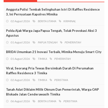
Anggota Polisi Tembak Selingkuhan Istri Di Raffles Residence
3, Ini Pernyataan Kapolres Mimika
02 August 2026
BERITA UTAMA
KRIMINAL
Polda Ajak Warga Jaga Papua Tengah, Tolak Provokasi Aksi 3
Agustus
01 August 2026
PAPUA TENGAH
PEMERINTAH
BRIDA Umumkan 21 Inovasi Terbaik, Mimika Menuju Smart City
01 August 2026
TIMIKA
PEMERINTAH
Viral, Seorang Pria Tewas Bersimbah Darah Di Perumahan
Raffles Residence 3 Timika
02 August 2026
TIMIKA
PERISTIWA
Tanah Adat Diklaim Milik Oknum Dan Pemerintah, Warga OAP
Blokade Jalan Cenderawasih Timika
06 August 2026
BERITA UTAMA
PERISTIWA