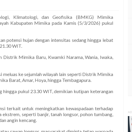
ogi, Klimatologi, dan Geofisika (BMKG) Mimika
ilayah Kabupaten Mimika pada Kamis (5/3/2026) pukul
 potensi hujan dengan intensitas sedang hingga lebat
 21.30 WIT.
in Distrik Mimika Baru, Kwamki Narama, Wania, Iwaka,
si meluas ke sejumlah wilayah lain seperti Distrik Mimika
ika Barat, Amar, Hoya, hingga Tembagapura.
ng hingga pukul 23.30 WIT, demikian kutipan keterangan
si terkait untuk meningkatkan kewaspadaan terhadap
AD
 ekstrem, seperti banjir, tanah longsor, pohon tumbang,
 dan angin kencang.
atau rawan longsor, masyarakat diminta tetap waspada