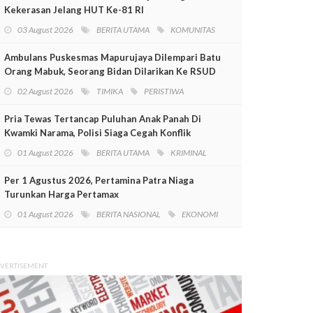
Kekerasan Jelang HUT Ke-81 RI
03 August 2026
BERITA UTAMA
KOMUNITAS
Ambulans Puskesmas Mapurujaya Dilempari Batu
Orang Mabuk, Seorang Bidan Dilarikan Ke RSUD
Mimika
02 August 2026
TIMIKA
PERISTIWA
Pria Tewas Tertancap Puluhan Anak Panah Di
Kwamki Narama, Polisi Siaga Cegah Konflik
01 August 2026
BERITA UTAMA
KRIMINAL
Per 1 Agustus 2026, Pertamina Patra Niaga
Turunkan Harga Pertamax
01 August 2026
BERITA NASIONAL
EKONOMI
VERTISEMENT