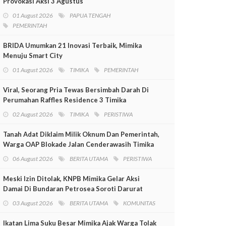
Provokasi Aksi 3 Agustus
01 August 2026
PAPUA TENGAH
PEMERINTAH
BRIDA Umumkan 21 Inovasi Terbaik, Mimika
Menuju Smart City
01 August 2026
TIMIKA
PEMERINTAH
Viral, Seorang Pria Tewas Bersimbah Darah Di
Perumahan Raffles Residence 3 Timika
02 August 2026
TIMIKA
PERISTIWA
Tanah Adat Diklaim Milik Oknum Dan Pemerintah,
Warga OAP Blokade Jalan Cenderawasih Timika
06 August 2026
BERITA UTAMA
PERISTIWA
Meski Izin Ditolak, KNPB Mimika Gelar Aksi
Damai Di Bundaran Petrosea Soroti Darurat
Militer Dan Pelanggaran HAM
03 August 2026
BERITA UTAMA
KOMUNITAS
Ikatan Lima Suku Besar Mimika Ajak Warga Tolak