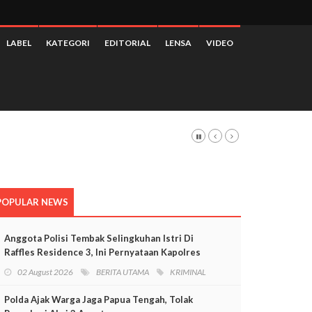
LABEL
KATEGORI
EDITORIAL
LENSA
VIDEO
 3,28 Persen
POPULAR NEWS
Anggota Polisi Tembak Selingkuhan Istri Di
Raffles Residence 3, Ini Pernyataan Kapolres
Mimika
02 August 2026
BERITA UTAMA
KRIMINAL
Polda Ajak Warga Jaga Papua Tengah, Tolak