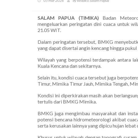
05 Mar 2026
by Redaksi Salam Papua
SALAM PAPUA (TIMIKA)
Badan Meteorol
mengeluarkan peringatan dini cuaca untuk w
21.05 WIT.
Dalam peringatan tersebut, BMKG menyebutkan
yang dapat disertai angin kencang hingga pukul
Wilayah yang berpotensi terdampak antara la
Kuala Kencana dan sekitarnya.
Selain itu, kondisi cuaca tersebut juga berpoten
Timur, Mimika Timur Jauh, Mimika Tengah, Mim
Kondisi ini diperkirakan masih akan berlangsu
tertulis dari BMKG Mimika.
BMKG juga mengimbau masyarakat dan instan
potensi bencana hidrometeorologi akibat cuaca
serta kerusakan lainnya yang dipicu hujan lebat
Khusus untuk wilayah dengan topografi curam 