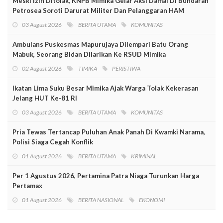
Meski Izin Ditolak, KNPB Mimika Gelar Aksi Damai Di Bundaran
Petrosea Soroti Darurat Militer Dan Pelanggaran HAM
03 August 2026
BERITA UTAMA
KOMUNITAS
Ambulans Puskesmas Mapurujaya Dilempari Batu Orang
Mabuk, Seorang Bidan Dilarikan Ke RSUD Mimika
02 August 2026
TIMIKA
PERISTIWA
Ikatan Lima Suku Besar Mimika Ajak Warga Tolak Kekerasan
Jelang HUT Ke-81 RI
03 August 2026
BERITA UTAMA
KOMUNITAS
Pria Tewas Tertancap Puluhan Anak Panah Di Kwamki Narama,
Polisi Siaga Cegah Konflik
01 August 2026
BERITA UTAMA
KRIMINAL
Per 1 Agustus 2026, Pertamina Patra Niaga Turunkan Harga
Pertamax
01 August 2026
BERITA NASIONAL
EKONOMI