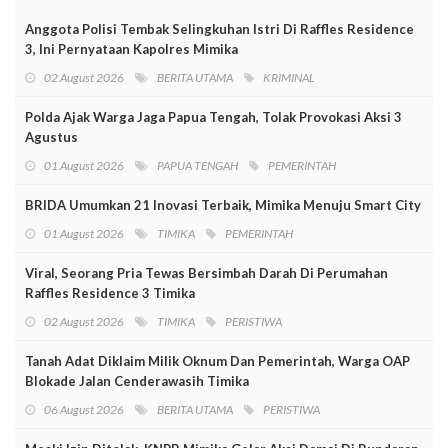
Anggota Polisi Tembak Selingkuhan Istri Di Raffles Residence
3, Ini Pernyataan Kapolres Mimika
02 August 2026
BERITA UTAMA
KRIMINAL
Polda Ajak Warga Jaga Papua Tengah, Tolak Provokasi Aksi 3
Agustus
01 August 2026
PAPUA TENGAH
PEMERINTAH
BRIDA Umumkan 21 Inovasi Terbaik, Mimika Menuju Smart City
01 August 2026
TIMIKA
PEMERINTAH
Viral, Seorang Pria Tewas Bersimbah Darah Di Perumahan
Raffles Residence 3 Timika
02 August 2026
TIMIKA
PERISTIWA
Tanah Adat Diklaim Milik Oknum Dan Pemerintah, Warga OAP
Blokade Jalan Cenderawasih Timika
06 August 2026
BERITA UTAMA
PERISTIWA