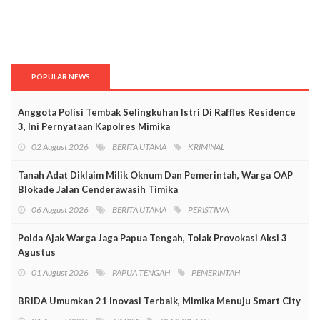
POPULAR NEWS
Anggota Polisi Tembak Selingkuhan Istri Di Raffles Residence
3, Ini Pernyataan Kapolres Mimika
02 August 2026
BERITA UTAMA
KRIMINAL
Tanah Adat Diklaim Milik Oknum Dan Pemerintah, Warga OAP
Blokade Jalan Cenderawasih Timika
06 August 2026
BERITA UTAMA
PERISTIWA
Polda Ajak Warga Jaga Papua Tengah, Tolak Provokasi Aksi 3
Agustus
01 August 2026
PAPUA TENGAH
PEMERINTAH
BRIDA Umumkan 21 Inovasi Terbaik, Mimika Menuju Smart City