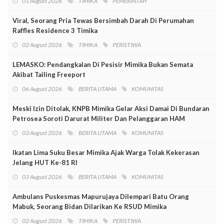
01 August 2026
TIMIKA
PEMERINTAH
Viral, Seorang Pria Tewas Bersimbah Darah Di Perumahan
Raffles Residence 3 Timika
02 August 2026
TIMIKA
PERISTIWA
LEMASKO: Pendangkalan Di Pesisir Mimika Bukan Semata
Akibat Tailing Freeport
06 August 2026
BERITA UTAMA
KOMUNITAS
Meski Izin Ditolak, KNPB Mimika Gelar Aksi Damai Di Bundaran
Petrosea Soroti Darurat Militer Dan Pelanggaran HAM
03 August 2026
BERITA UTAMA
KOMUNITAS
Ikatan Lima Suku Besar Mimika Ajak Warga Tolak Kekerasan
Jelang HUT Ke-81 RI
03 August 2026
BERITA UTAMA
KOMUNITAS
Ambulans Puskesmas Mapurujaya Dilempari Batu Orang
Mabuk, Seorang Bidan Dilarikan Ke RSUD Mimika
02 August 2026
TIMIKA
PERISTIWA