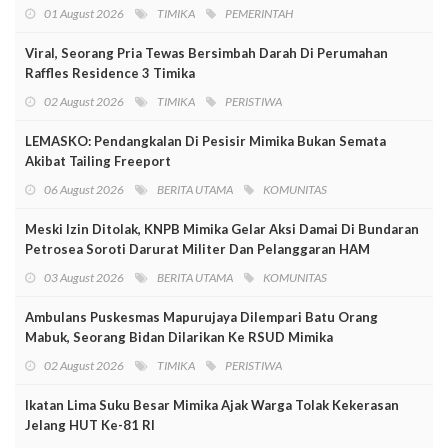
01 August 2026
TIMIKA
PEMERINTAH
Viral, Seorang Pria Tewas Bersimbah Darah Di Perumahan
Raffles Residence 3 Timika
02 August 2026
TIMIKA
PERISTIWA
LEMASKO: Pendangkalan Di Pesisir Mimika Bukan Semata
Akibat Tailing Freeport
06 August 2026
BERITA UTAMA
KOMUNITAS
Meski Izin Ditolak, KNPB Mimika Gelar Aksi Damai Di Bundaran
Petrosea Soroti Darurat Militer Dan Pelanggaran HAM
03 August 2026
BERITA UTAMA
KOMUNITAS
Ambulans Puskesmas Mapurujaya Dilempari Batu Orang
Mabuk, Seorang Bidan Dilarikan Ke RSUD Mimika
02 August 2026
TIMIKA
PERISTIWA
Ikatan Lima Suku Besar Mimika Ajak Warga Tolak Kekerasan
Jelang HUT Ke-81 RI