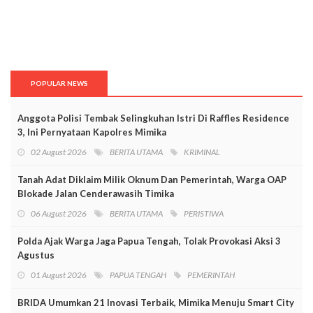
POPULAR NEWS
Anggota Polisi Tembak Selingkuhan Istri Di Raffles Residence
3, Ini Pernyataan Kapolres Mimika
02 August 2026
BERITA UTAMA
KRIMINAL
Tanah Adat Diklaim Milik Oknum Dan Pemerintah, Warga OAP
Blokade Jalan Cenderawasih Timika
06 August 2026
BERITA UTAMA
PERISTIWA
Polda Ajak Warga Jaga Papua Tengah, Tolak Provokasi Aksi 3
Agustus
01 August 2026
PAPUA TENGAH
PEMERINTAH
BRIDA Umumkan 21 Inovasi Terbaik, Mimika Menuju Smart City