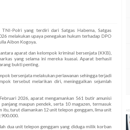
TNI-Polri yang terdiri dari Satgas Habema, Satgas
-2026 melakukan upaya penegakan hukum terhadap DPO
ulla Aibon Kogoya.
 antara aparat dan kelompok kriminal bersenjata (KKB),
arkas yang selama ini mereka kuasai. Aparat berhasil
rang bukti penting.
ompok bersenjata melakukan perlawanan sehingga terjadi
pok tersebut melarikan diri, meninggalkan sejumlah
Februari 2026, aparat mengamankan 561 butir amunisi
ras panjang maupun pendek, serta 10 magazen, termasuk
n itu, turut diamankan 12 unit telepon genggam, lima unit
AD
9.900.000.
alah dua unit telepon genggam yang diduga milik korban