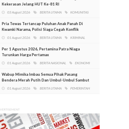
Kekerasan Jelang HUT Ke-81 RI
03 August 2026
BERITA UTAMA
KOMUNITAS
Pria Tewas Tertancap Puluhan Anak Panah Di
Kwamki Narama, Polisi Siaga Cegah Konflik
01 August 2026
BERITA UTAMA
KRIMINAL
Per 1 Agustus 2026, Pertamina Patra Niaga
Turunkan Harga Pertamax
01 August 2026
BERITA NASIONAL
EKONOMI
Wabup Mimika Imbau Semua Pihak Pasang
Bendera Merah Putih Dan Umbul-Umbul Sambut
HUT RI Ke-81
01 August 2026
BERITA UTAMA
PEMERINTAH
VERTISEMENT