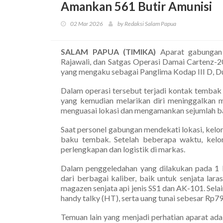
Amankan 561 Butir Amunisi
02 Mar 2026
by Redaksi Salam Papua
SALAM PAPUA (TIMIKA)
Aparat gabungan 
Rajawali, dan Satgas Operasi Damai Cartenz
yang mengaku sebagai Panglima Kodap III D, D
Dalam operasi tersebut terjadi kontak tembak
yang kemudian melarikan diri meninggalkan m
menguasai lokasi dan mengamankan sejumlah ba
Saat personel gabungan mendekati lokasi, kel
baku tembak. Setelah beberapa waktu, kelom
perlengkapan dan logistik di markas.
Dalam penggeledahan yang dilakukan pada 1 
dari berbagai kaliber, baik untuk senjata la
magazen senjata api jenis SS1 dan AK-101. Selai
handy talky (HT), serta uang tunai sebesar Rp7
Temuan lain yang menjadi perhatian aparat ad