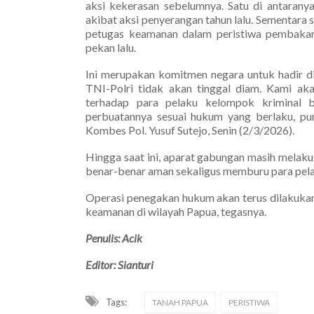
aksi kekerasan sebelumnya. Satu di antarany
akibat aksi penyerangan tahun lalu. Sementara s
petugas keamanan dalam peristiwa pembakar
pekan lalu.
Ini merupakan komitmen negara untuk hadir di
TNI-Polri tidak akan tinggal diam. Kami a
terhadap para pelaku kelompok kriminal 
perbuatannya sesuai hukum yang berlaku, p
Kombes Pol. Yusuf Sutejo, Senin (2/3/2026).
Hingga saat ini, aparat gabungan masih melakuk
benar-benar aman sekaligus memburu para pelak
Operasi penegakan hukum akan terus dilakukan 
keamanan di wilayah Papua, tegasnya.
Penulis: Acik
Editor: Sianturi
Tags:
TANAH PAPUA
PERISTIWA