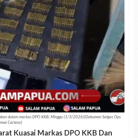
mankan dalam markas DPO KKB, Minggu (1/3/2026)(Dokumen Satgas Ops
mai Cartenz)
parat Kuasai Markas DPO KKB Dan