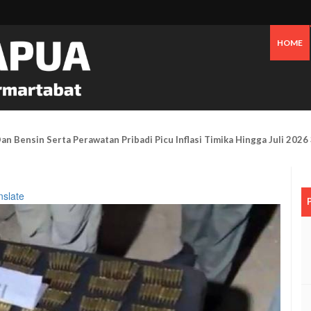
HOME
Mimika Gelar Aksi Damai Di Bundaran Petrosea Soroti Darurat Militer
nslate