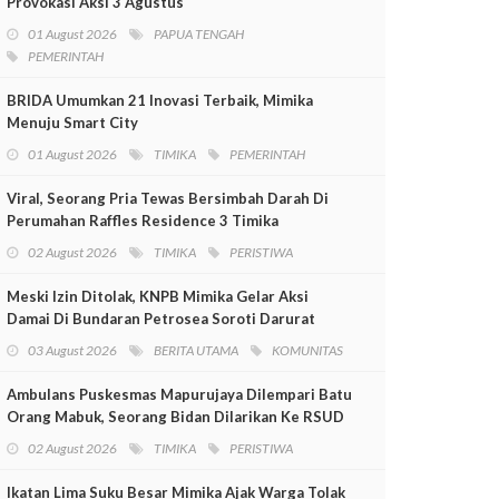
Provokasi Aksi 3 Agustus
01 August 2026
PAPUA TENGAH
PEMERINTAH
BRIDA Umumkan 21 Inovasi Terbaik, Mimika
Menuju Smart City
01 August 2026
TIMIKA
PEMERINTAH
Viral, Seorang Pria Tewas Bersimbah Darah Di
Perumahan Raffles Residence 3 Timika
02 August 2026
TIMIKA
PERISTIWA
Meski Izin Ditolak, KNPB Mimika Gelar Aksi
Damai Di Bundaran Petrosea Soroti Darurat
Militer Dan Pelanggaran HAM
03 August 2026
BERITA UTAMA
KOMUNITAS
Ambulans Puskesmas Mapurujaya Dilempari Batu
Orang Mabuk, Seorang Bidan Dilarikan Ke RSUD
Mimika
02 August 2026
TIMIKA
PERISTIWA
Ikatan Lima Suku Besar Mimika Ajak Warga Tolak