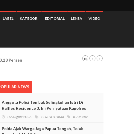
LABEL
KATEGORI
EDITORIAL
LENSA
VIDEO
 Dan Pelanggaran HAM
POPULAR NEWS
Anggota Polisi Tembak Selingkuhan Istri Di
Raffles Residence 3, Ini Pernyataan Kapolres
Mimika
02 August 2026
BERITA UTAMA
KRIMINAL
Polda Ajak Warga Jaga Papua Tengah, Tolak