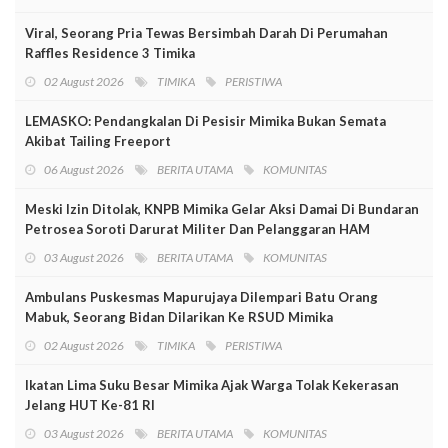
Viral, Seorang Pria Tewas Bersimbah Darah Di Perumahan
Raffles Residence 3 Timika
02 August 2026
TIMIKA
PERISTIWA
LEMASKO: Pendangkalan Di Pesisir Mimika Bukan Semata
Akibat Tailing Freeport
06 August 2026
BERITA UTAMA
KOMUNITAS
Meski Izin Ditolak, KNPB Mimika Gelar Aksi Damai Di Bundaran
Petrosea Soroti Darurat Militer Dan Pelanggaran HAM
03 August 2026
BERITA UTAMA
KOMUNITAS
Ambulans Puskesmas Mapurujaya Dilempari Batu Orang
Mabuk, Seorang Bidan Dilarikan Ke RSUD Mimika
02 August 2026
TIMIKA
PERISTIWA
Ikatan Lima Suku Besar Mimika Ajak Warga Tolak Kekerasan
Jelang HUT Ke-81 RI
03 August 2026
BERITA UTAMA
KOMUNITAS