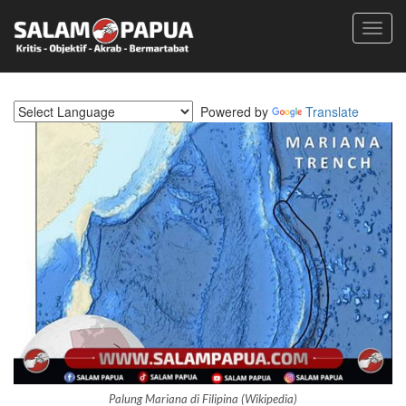
Toggl
navig
Powered by
Translate
Palung Mariana di Filipina (Wikipedia)