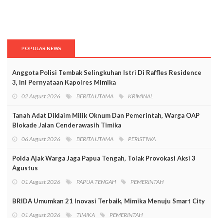
POPULAR NEWS
Anggota Polisi Tembak Selingkuhan Istri Di Raffles Residence
3, Ini Pernyataan Kapolres Mimika
02 August 2026
BERITA UTAMA
KRIMINAL
Tanah Adat Diklaim Milik Oknum Dan Pemerintah, Warga OAP
Blokade Jalan Cenderawasih Timika
06 August 2026
BERITA UTAMA
PERISTIWA
Polda Ajak Warga Jaga Papua Tengah, Tolak Provokasi Aksi 3
Agustus
01 August 2026
PAPUA TENGAH
PEMERINTAH
BRIDA Umumkan 21 Inovasi Terbaik, Mimika Menuju Smart City
01 August 2026
TIMIKA
PEMERINTAH