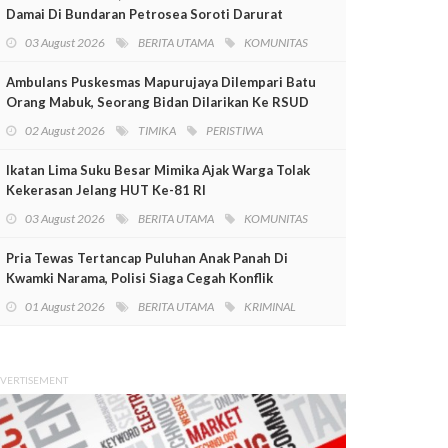
Damai Di Bundaran Petrosea Soroti Darurat
Militer Dan Pelanggaran HAM
03 August 2026
BERITA UTAMA
KOMUNITAS
Ambulans Puskesmas Mapurujaya Dilempari Batu
Orang Mabuk, Seorang Bidan Dilarikan Ke RSUD
Mimika
02 August 2026
TIMIKA
PERISTIWA
Ikatan Lima Suku Besar Mimika Ajak Warga Tolak
Kekerasan Jelang HUT Ke-81 RI
03 August 2026
BERITA UTAMA
KOMUNITAS
Pria Tewas Tertancap Puluhan Anak Panah Di
Kwamki Narama, Polisi Siaga Cegah Konflik
01 August 2026
BERITA UTAMA
KRIMINAL
VERTISEMENT