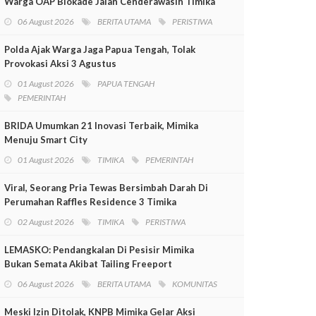
Warga OAP Blokade Jalan Cenderawasih Timika
06 August 2026
BERITA UTAMA
PERISTIWA
Polda Ajak Warga Jaga Papua Tengah, Tolak
Provokasi Aksi 3 Agustus
01 August 2026
PAPUA TENGAH
PEMERINTAH
BRIDA Umumkan 21 Inovasi Terbaik, Mimika
Menuju Smart City
01 August 2026
TIMIKA
PEMERINTAH
Viral, Seorang Pria Tewas Bersimbah Darah Di
Perumahan Raffles Residence 3 Timika
02 August 2026
TIMIKA
PERISTIWA
LEMASKO: Pendangkalan Di Pesisir Mimika
Bukan Semata Akibat Tailing Freeport
06 August 2026
BERITA UTAMA
KOMUNITAS
Meski Izin Ditolak, KNPB Mimika Gelar Aksi