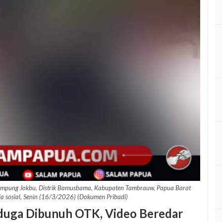
Kampung Jokbu, Distrik Bamusbama, Kabupaten Tambrauw, Papua Barat
a sosial, Senin (16/3/2026) (Dokumen Pribadi)
duga Dibunuh OTK, Video Beredar