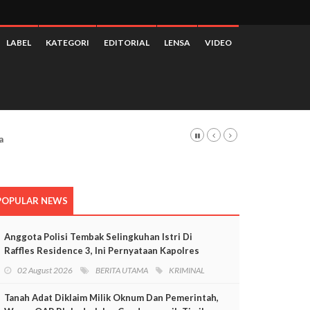
LABEL
KATEGORI
EDITORIAL
LENSA
VIDEO
POPULAR NEWS
Anggota Polisi Tembak Selingkuhan Istri Di
Raffles Residence 3, Ini Pernyataan Kapolres
Mimika
02 August 2026
BERITA UTAMA
KRIMINAL
Tanah Adat Diklaim Milik Oknum Dan Pemerintah,