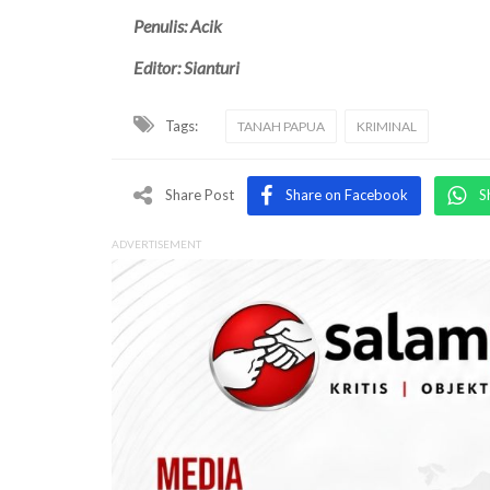
Penulis: Acik
Editor: Sianturi
Tags:
TANAH PAPUA
KRIMINAL
Share Post
Share on Facebook
S
ADVERTISEMENT