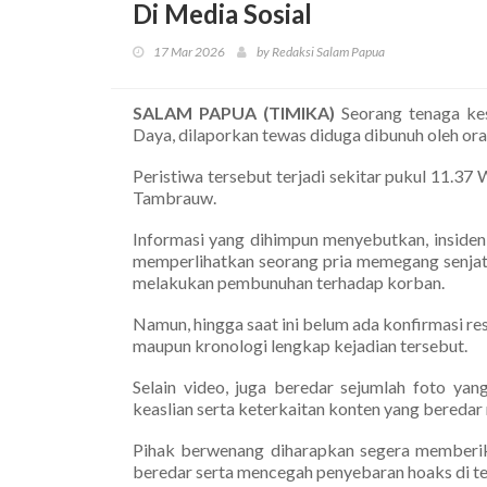
Di Media Sosial
17 Mar 2026
by Redaksi Salam Papua
SALAM PAPUA (TIMIKA)
Seorang tenaga ke
Daya, dilaporkan tewas diduga dibunuh oleh ora
Peristiwa tersebut terjadi sekitar pukul 11.
Tambrauw.
Informasi yang dihimpun menyebutkan, insiden i
memperlihatkan seorang pria memegang senjata
melakukan pembunuhan terhadap korban.
Namun, hingga saat ini belum ada konfirmasi resm
maupun kronologi lengkap kejadian tersebut.
Selain video, juga beredar sejumlah foto yan
keaslian serta keterkaitan konten yang beredar ma
Pihak berwenang diharapkan segera memberik
beredar serta mencegah penyebaran hoaks di t