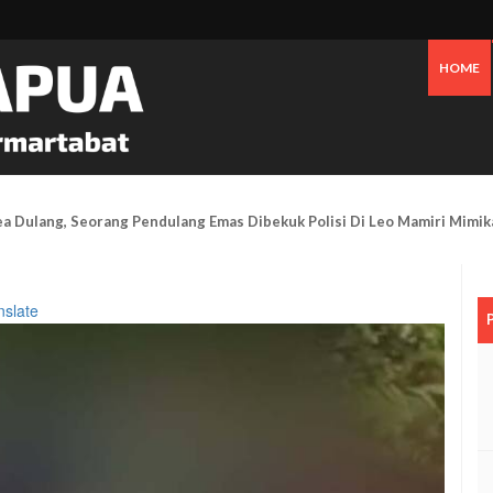
HOME
 Saat Festival Budaya Lembah Baliem Di Jayawijaya
nslate