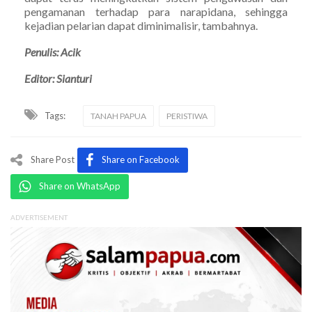
pengamanan terhadap para narapidana, sehingga
kejadian pelarian dapat diminimalisir, tambahnya.
Penulis: Acik
Editor: Sianturi
Tags:
TANAH PAPUA
PERISTIWA
Share Post
Share on Facebook
Share on WhatsApp
ADVERTISEMENT