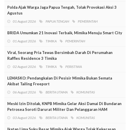
Polda Ajak Warga Jaga Papua Tengah, Tolak Provokasi Aksi 3
Agustus
01 August 2026
PAPUA TENGAH
PEMERINTAH
BRIDA Umumkan 21 Inovasi Terbaik, Mimika Menuju Smart City
01 August 2026
TIMIKA
PEMERINTAH
Viral, Seorang Pria Tewas Bersimbah Darah Di Perumahan
Raffles Residence 3 Timika
02 August 2026
TIMIKA
PERISTIWA
LEMASKO: Pendangkalan Di Pesisir Mimika Bukan Semata
Akibat Tailing Freeport
06 August 2026
BERITA UTAMA
KOMUNITAS
Meski Izin Ditolak, KNPB Mimika Gelar Aksi Damai Di Bundaran
Petrosea Soroti Darurat Militer Dan Pelanggaran HAM
03 August 2026
BERITA UTAMA
KOMUNITAS
Ikatan Lima Suku Besar Mimika Ajak Warga Tolak Kekerasan