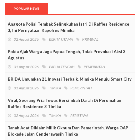
POPULAR NEWS
Anggota Polisi Tembak Selingkuhan Istri Di Raffles Residence
3, Ini Pernyataan Kapolres Mimika
02 August 2026
BERITA UTAMA
KRIMINAL
Polda Ajak Warga Jaga Papua Tengah, Tolak Provokasi Aksi 3
Agustus
01 August 2026
PAPUA TENGAH
PEMERINTAH
BRIDA Umumkan 21 Inovasi Terbaik, Mimika Menuju Smart City
01 August 2026
TIMIKA
PEMERINTAH
Viral, Seorang Pria Tewas Bersimbah Darah Di Perumahan
Raffles Residence 3 Timika
02 August 2026
TIMIKA
PERISTIWA
Tanah Adat Diklaim Milik Oknum Dan Pemerintah, Warga OAP
Blokade Jalan Cenderawasih Timika