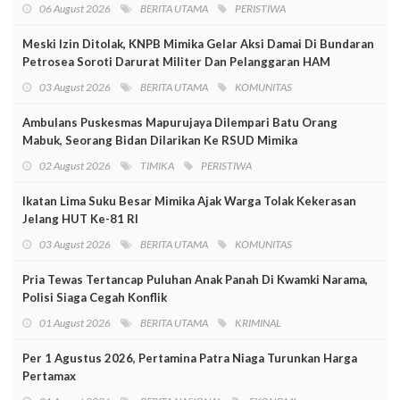
06 August 2026
BERITA UTAMA
PERISTIWA
Meski Izin Ditolak, KNPB Mimika Gelar Aksi Damai Di Bundaran
Petrosea Soroti Darurat Militer Dan Pelanggaran HAM
03 August 2026
BERITA UTAMA
KOMUNITAS
Ambulans Puskesmas Mapurujaya Dilempari Batu Orang
Mabuk, Seorang Bidan Dilarikan Ke RSUD Mimika
02 August 2026
TIMIKA
PERISTIWA
Ikatan Lima Suku Besar Mimika Ajak Warga Tolak Kekerasan
Jelang HUT Ke-81 RI
03 August 2026
BERITA UTAMA
KOMUNITAS
Pria Tewas Tertancap Puluhan Anak Panah Di Kwamki Narama,
Polisi Siaga Cegah Konflik
01 August 2026
BERITA UTAMA
KRIMINAL
Per 1 Agustus 2026, Pertamina Patra Niaga Turunkan Harga
Pertamax