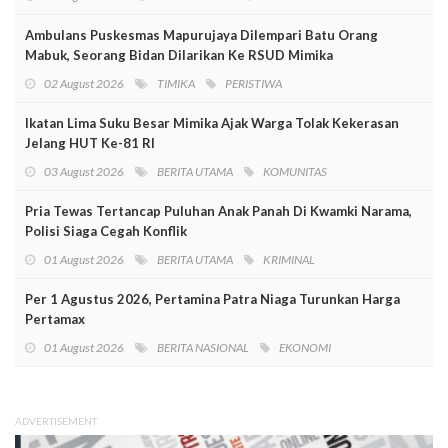
Ambulans Puskesmas Mapurujaya Dilempari Batu Orang
Mabuk, Seorang Bidan Dilarikan Ke RSUD Mimika
02 August 2026
TIMIKA
PERISTIWA
Ikatan Lima Suku Besar Mimika Ajak Warga Tolak Kekerasan
Jelang HUT Ke-81 RI
03 August 2026
BERITA UTAMA
KOMUNITAS
Pria Tewas Tertancap Puluhan Anak Panah Di Kwamki Narama,
Polisi Siaga Cegah Konflik
01 August 2026
BERITA UTAMA
KRIMINAL
Per 1 Agustus 2026, Pertamina Patra Niaga Turunkan Harga
Pertamax
01 August 2026
BERITA NASIONAL
EKONOMI
ADVERTISEMENT