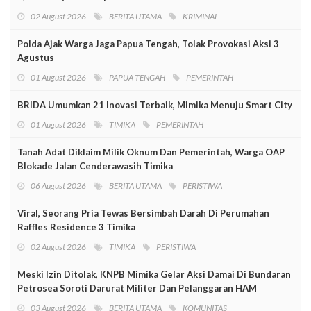
02 August 2026
BERITA UTAMA
KRIMINAL
Polda Ajak Warga Jaga Papua Tengah, Tolak Provokasi Aksi 3
Agustus
01 August 2026
PAPUA TENGAH
PEMERINTAH
BRIDA Umumkan 21 Inovasi Terbaik, Mimika Menuju Smart City
01 August 2026
TIMIKA
PEMERINTAH
Tanah Adat Diklaim Milik Oknum Dan Pemerintah, Warga OAP
Blokade Jalan Cenderawasih Timika
06 August 2026
BERITA UTAMA
PERISTIWA
Viral, Seorang Pria Tewas Bersimbah Darah Di Perumahan
Raffles Residence 3 Timika
02 August 2026
TIMIKA
PERISTIWA
Meski Izin Ditolak, KNPB Mimika Gelar Aksi Damai Di Bundaran
Petrosea Soroti Darurat Militer Dan Pelanggaran HAM
03 August 2026
BERITA UTAMA
KOMUNITAS