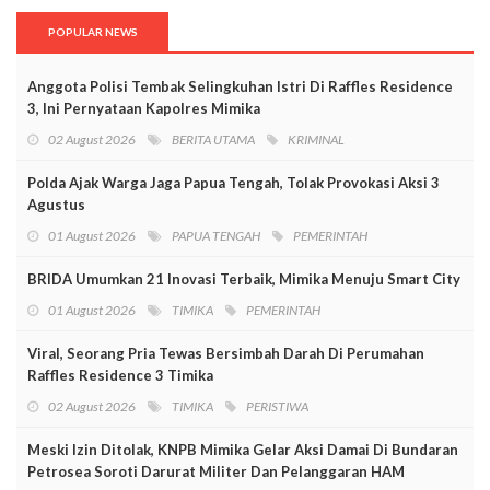
POPULAR NEWS
Anggota Polisi Tembak Selingkuhan Istri Di Raffles Residence
3, Ini Pernyataan Kapolres Mimika
02 August 2026
BERITA UTAMA
KRIMINAL
Polda Ajak Warga Jaga Papua Tengah, Tolak Provokasi Aksi 3
Agustus
01 August 2026
PAPUA TENGAH
PEMERINTAH
BRIDA Umumkan 21 Inovasi Terbaik, Mimika Menuju Smart City
01 August 2026
TIMIKA
PEMERINTAH
Viral, Seorang Pria Tewas Bersimbah Darah Di Perumahan
Raffles Residence 3 Timika
02 August 2026
TIMIKA
PERISTIWA
Meski Izin Ditolak, KNPB Mimika Gelar Aksi Damai Di Bundaran
Petrosea Soroti Darurat Militer Dan Pelanggaran HAM