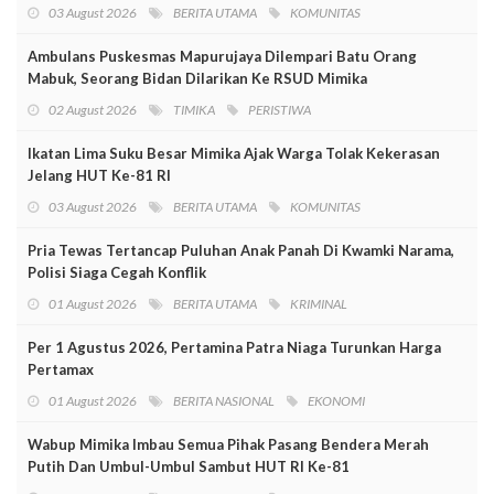
03 August 2026
BERITA UTAMA
KOMUNITAS
Ambulans Puskesmas Mapurujaya Dilempari Batu Orang
Mabuk, Seorang Bidan Dilarikan Ke RSUD Mimika
02 August 2026
TIMIKA
PERISTIWA
Ikatan Lima Suku Besar Mimika Ajak Warga Tolak Kekerasan
Jelang HUT Ke-81 RI
03 August 2026
BERITA UTAMA
KOMUNITAS
Pria Tewas Tertancap Puluhan Anak Panah Di Kwamki Narama,
Polisi Siaga Cegah Konflik
01 August 2026
BERITA UTAMA
KRIMINAL
Per 1 Agustus 2026, Pertamina Patra Niaga Turunkan Harga
Pertamax
01 August 2026
BERITA NASIONAL
EKONOMI
Wabup Mimika Imbau Semua Pihak Pasang Bendera Merah
Putih Dan Umbul-Umbul Sambut HUT RI Ke-81