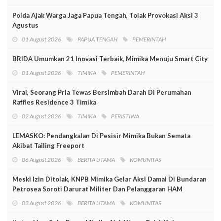
Polda Ajak Warga Jaga Papua Tengah, Tolak Provokasi Aksi 3
Agustus
01 August 2026
PAPUA TENGAH
PEMERINTAH
BRIDA Umumkan 21 Inovasi Terbaik, Mimika Menuju Smart City
01 August 2026
TIMIKA
PEMERINTAH
Viral, Seorang Pria Tewas Bersimbah Darah Di Perumahan
Raffles Residence 3 Timika
02 August 2026
TIMIKA
PERISTIWA
LEMASKO: Pendangkalan Di Pesisir Mimika Bukan Semata
Akibat Tailing Freeport
06 August 2026
BERITA UTAMA
KOMUNITAS
Meski Izin Ditolak, KNPB Mimika Gelar Aksi Damai Di Bundaran
Petrosea Soroti Darurat Militer Dan Pelanggaran HAM
03 August 2026
BERITA UTAMA
KOMUNITAS