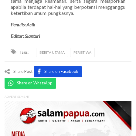
sama menjaga keamanan, serta segera melaporkan
apabila terdapat hal-hal yang berpotensi mengganggu
ketertiban umum, pungkasnya.
Penulis: Acik
Editor: Sianturi
Tags:
BERITA UTAMA
PERISTIWA
Share Post
Share on Facebook
Share on WhatsApp
ADVERTISEMENT