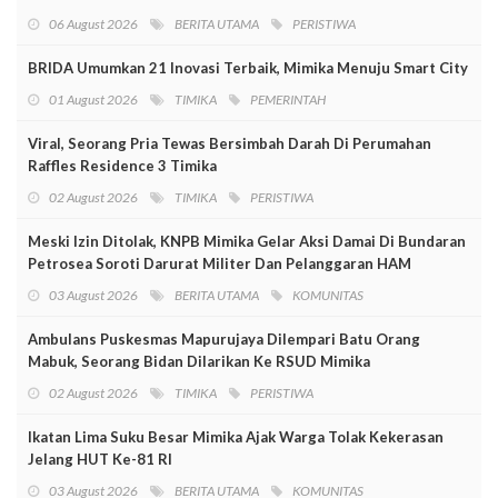
06 August 2026
BERITA UTAMA
PERISTIWA
BRIDA Umumkan 21 Inovasi Terbaik, Mimika Menuju Smart City
01 August 2026
TIMIKA
PEMERINTAH
Viral, Seorang Pria Tewas Bersimbah Darah Di Perumahan
Raffles Residence 3 Timika
02 August 2026
TIMIKA
PERISTIWA
Meski Izin Ditolak, KNPB Mimika Gelar Aksi Damai Di Bundaran
Petrosea Soroti Darurat Militer Dan Pelanggaran HAM
03 August 2026
BERITA UTAMA
KOMUNITAS
Ambulans Puskesmas Mapurujaya Dilempari Batu Orang
Mabuk, Seorang Bidan Dilarikan Ke RSUD Mimika
02 August 2026
TIMIKA
PERISTIWA
Ikatan Lima Suku Besar Mimika Ajak Warga Tolak Kekerasan
Jelang HUT Ke-81 RI
03 August 2026
BERITA UTAMA
KOMUNITAS