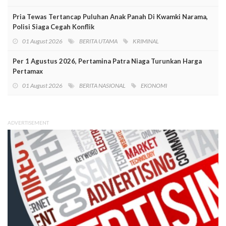
Pria Tewas Tertancap Puluhan Anak Panah Di Kwamki Narama,
Polisi Siaga Cegah Konflik
01 August 2026
BERITA UTAMA
KRIMINAL
Per 1 Agustus 2026, Pertamina Patra Niaga Turunkan Harga
Pertamax
01 August 2026
BERITA NASIONAL
EKONOMI
ADVERTISEMENT