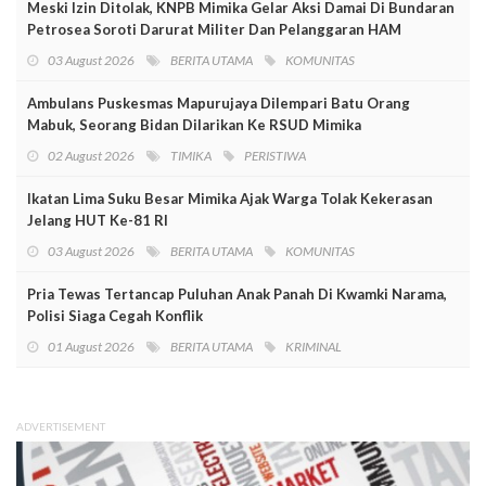
Meski Izin Ditolak, KNPB Mimika Gelar Aksi Damai Di Bundaran
Petrosea Soroti Darurat Militer Dan Pelanggaran HAM
03 August 2026
BERITA UTAMA
KOMUNITAS
Ambulans Puskesmas Mapurujaya Dilempari Batu Orang
Mabuk, Seorang Bidan Dilarikan Ke RSUD Mimika
02 August 2026
TIMIKA
PERISTIWA
Ikatan Lima Suku Besar Mimika Ajak Warga Tolak Kekerasan
Jelang HUT Ke-81 RI
03 August 2026
BERITA UTAMA
KOMUNITAS
Pria Tewas Tertancap Puluhan Anak Panah Di Kwamki Narama,
Polisi Siaga Cegah Konflik
01 August 2026
BERITA UTAMA
KRIMINAL
ADVERTISEMENT