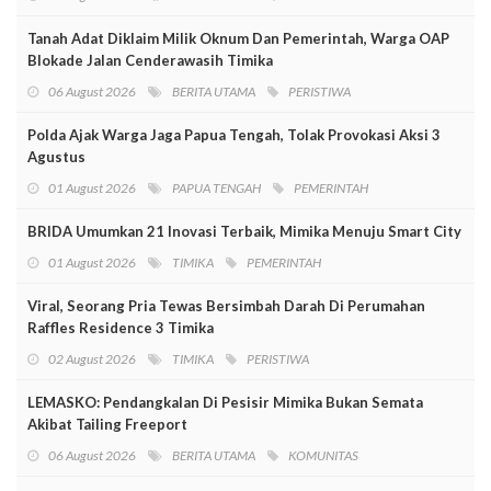
Tanah Adat Diklaim Milik Oknum Dan Pemerintah, Warga OAP
Blokade Jalan Cenderawasih Timika
06 August 2026
BERITA UTAMA
PERISTIWA
Polda Ajak Warga Jaga Papua Tengah, Tolak Provokasi Aksi 3
Agustus
01 August 2026
PAPUA TENGAH
PEMERINTAH
BRIDA Umumkan 21 Inovasi Terbaik, Mimika Menuju Smart City
01 August 2026
TIMIKA
PEMERINTAH
Viral, Seorang Pria Tewas Bersimbah Darah Di Perumahan
Raffles Residence 3 Timika
02 August 2026
TIMIKA
PERISTIWA
LEMASKO: Pendangkalan Di Pesisir Mimika Bukan Semata
Akibat Tailing Freeport
06 August 2026
BERITA UTAMA
KOMUNITAS