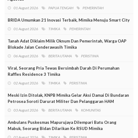
01 August 2026
PAPUA TENGAH
PEMERINTAH
BRIDA Umumkan 21 Inovasi Terbaik, Mimika Menuju Smart City
01 August 2026
TIMIKA
PEMERINTAH
Tanah Adat Diklaim Milik Oknum Dan Pemerintah, Warga OAP
Blokade Jalan Cenderawasih Timika
06 August 2026
BERITA UTAMA
PERISTIWA
Viral, Seorang Pria Tewas Bersimbah Darah Di Perumahan
Raffles Residence 3 Timika
02 August 2026
TIMIKA
PERISTIWA
Meski Izin Ditolak, KNPB Mimika Gelar Aksi Damai Di Bundaran
Petrosea Soroti Darurat Militer Dan Pelanggaran HAM
03 August 2026
BERITA UTAMA
KOMUNITAS
Ambulans Puskesmas Mapurujaya Dilempari Batu Orang
Mabuk, Seorang Bidan Dilarikan Ke RSUD Mimika
02 August 2026
TIMIKA
PERISTIWA