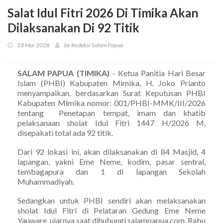
Salat Idul Fitri 2026 Di Timika Akan
Dilaksanakan Di 92 Titik
18 Mar 2026
by Redaksi Salam Papua
SALAM PAPUA (TIMIKA)
- Ketua Panitia Hari Besar
Islam (PHBI) Kabupaten Mimika, H. Joko Prianto
menyampaikan, berdasarkan Surat Keputusan PHBI
Kabupaten Mimika nomor: 001/PHBI-MMK/III/2026
tentang Penetapan tempat, imam dan khatib
pelaksanaan sholat Idul Fitri 1447 H/2026 M,
disepakati total ada 92 titik.
Dari 92 lokasi ini, akan dilaksanakan di 84 Masjid, 4
lapangan, yakni Eme Neme, kodim, pasar sentral,
tembagapura dan 1 di lapangan Sekolah
Muhammadiyah.
Sedangkan untuk PHBI sendiri akan melaksanakan
sholat Idul Fitri di Pelataran Gedung Eme Neme
Yauware, ujarnya saat dihubungi salampapua.com, Rabu