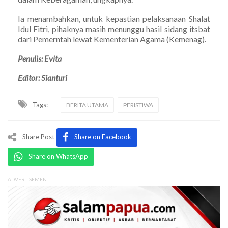
Ia menambahkan, untuk kepastian pelaksanaan Shalat
Idul Fitri, pihaknya masih menunggu hasil sidang itsbat
dari Pemerntah lewat Kementerian Agama (Kemenag).
Penulis: Evita
Editor: Sianturi
Tags:
BERITA UTAMA
PERISTIWA
Share Post
Share on Facebook
Share on WhatsApp
ADVERTISEMENT