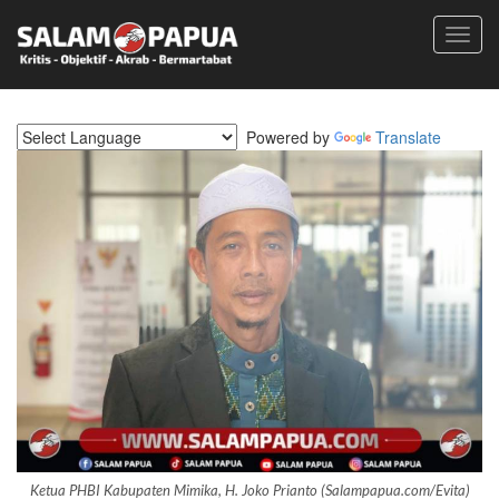
Toggl
navig
Powered by
Translate
Ketua PHBI Kabupaten Mimika, H. Joko Prianto (Salampapua.com/Evita)