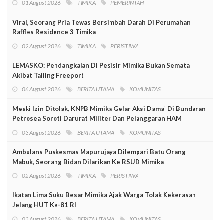
01 August 2026
TIMIKA
PEMERINTAH
Viral, Seorang Pria Tewas Bersimbah Darah Di Perumahan
Raffles Residence 3 Timika
02 August 2026
TIMIKA
PERISTIWA
LEMASKO: Pendangkalan Di Pesisir Mimika Bukan Semata
Akibat Tailing Freeport
06 August 2026
BERITA UTAMA
KOMUNITAS
Meski Izin Ditolak, KNPB Mimika Gelar Aksi Damai Di Bundaran
Petrosea Soroti Darurat Militer Dan Pelanggaran HAM
03 August 2026
BERITA UTAMA
KOMUNITAS
Ambulans Puskesmas Mapurujaya Dilempari Batu Orang
Mabuk, Seorang Bidan Dilarikan Ke RSUD Mimika
02 August 2026
TIMIKA
PERISTIWA
Ikatan Lima Suku Besar Mimika Ajak Warga Tolak Kekerasan
Jelang HUT Ke-81 RI
03 August 2026
BERITA UTAMA
KOMUNITAS