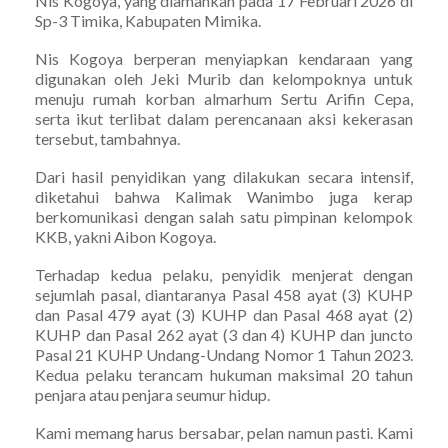
Nis Kogoya, yang diamankan pada 17 Februari 2026 di
Sp-3 Timika, Kabupaten Mimika.
Nis Kogoya berperan menyiapkan kendaraan yang
digunakan oleh Jeki Murib dan kelompoknya untuk
menuju rumah korban almarhum Sertu Arifin Cepa,
serta ikut terlibat dalam perencanaan aksi kekerasan
tersebut, tambahnya.
Dari hasil penyidikan yang dilakukan secara intensif,
diketahui bahwa Kalimak Wanimbo juga kerap
berkomunikasi dengan salah satu pimpinan kelompok
KKB, yakni Aibon Kogoya.
Terhadap kedua pelaku, penyidik menjerat dengan
sejumlah pasal, diantaranya Pasal 458 ayat (3) KUHP
dan Pasal 479 ayat (3) KUHP dan Pasal 468 ayat (2)
KUHP dan Pasal 262 ayat (3 dan 4) KUHP dan juncto
Pasal 21 KUHP Undang-Undang Nomor 1 Tahun 2023.
Kedua pelaku terancam hukuman maksimal 20 tahun
penjara atau penjara seumur hidup.
Kami memang harus bersabar, pelan namun pasti. Kami