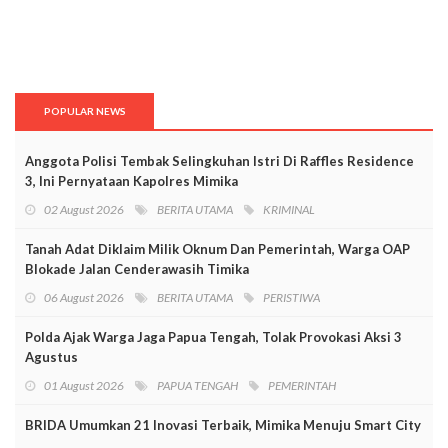
POPULAR NEWS
Anggota Polisi Tembak Selingkuhan Istri Di Raffles Residence
3, Ini Pernyataan Kapolres Mimika
02 August 2026
BERITA UTAMA
KRIMINAL
Tanah Adat Diklaim Milik Oknum Dan Pemerintah, Warga OAP
Blokade Jalan Cenderawasih Timika
06 August 2026
BERITA UTAMA
PERISTIWA
Polda Ajak Warga Jaga Papua Tengah, Tolak Provokasi Aksi 3
Agustus
01 August 2026
PAPUA TENGAH
PEMERINTAH
BRIDA Umumkan 21 Inovasi Terbaik, Mimika Menuju Smart City