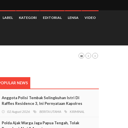
LABEL
KATEGORI
EDITORIAL
LENSA
VIDEO
 3,28 Persen
POPULAR NEWS
Anggota Polisi Tembak Selingkuhan Istri Di
Raffles Residence 3, Ini Pernyataan Kapolres
Mimika
02 August 2026
BERITA UTAMA
KRIMINAL
Polda Ajak Warga Jaga Papua Tengah, Tolak