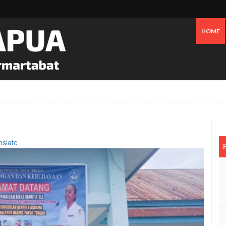
HOME
an Bensin Serta Perawatan Pribadi Picu Inflasi Timika Hingga Juli 2026
nslate