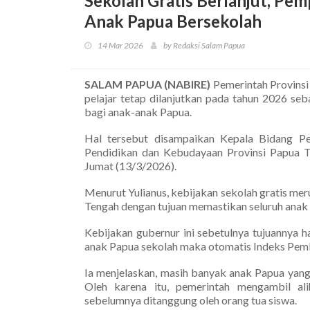
Sekolah Gratis Berlanjut, P
Anak Papua Bersekolah
14 Mar 2026
by Redaksi Salam Papua
SALAM PAPUA (NABIRE)
Pemerintah Provinsi
pelajar tetap dilanjutkan pada tahun 2026 se
bagi anak-anak Papua.
Hal tersebut disampaikan Kepala Bidang Pe
Pendidikan dan Kebudayaan Provinsi Papua T
Jumat (13/3/2026).
Menurut Yulianus, kebijakan sekolah gratis m
Tengah dengan tujuan memastikan seluruh ana
Kebijakan gubernur ini sebetulnya tujuannya 
anak Papua sekolah maka otomatis Indeks Pem
Ia menjelaskan, masih banyak anak Papua yang
Oleh karena itu, pemerintah mengambil a
sebelumnya ditanggung oleh orang tua siswa.