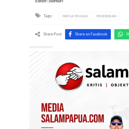
Editor: Sianturi
Tags:
PAPUA TENGAH
PENDIDIKAN
Share Post
Share on Facebook
S
ADVERTISEMENT