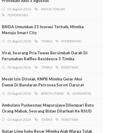
Provokasi Aksi 3 Agustus
01 August 2026
PAPUA TENGAH
PEMERINTAH
BRIDA Umumkan 21 Inovasi Terbaik, Mimika
Menuju Smart City
01 August 2026
TIMIKA
PEMERINTAH
Viral, Seorang Pria Tewas Bersimbah Darah Di
Perumahan Raffles Residence 3 Timika
02 August 2026
TIMIKA
PERISTIWA
Meski Izin Ditolak, KNPB Mimika Gelar Aksi
Damai Di Bundaran Petrosea Soroti Darurat
Militer Dan Pelanggaran HAM
03 August 2026
BERITA UTAMA
KOMUNITAS
Ambulans Puskesmas Mapurujaya Dilempari Batu
Orang Mabuk, Seorang Bidan Dilarikan Ke RSUD
Mimika
02 August 2026
TIMIKA
PERISTIWA
Ikatan Lima Suku Besar Mimika Ajak Warga Tolak