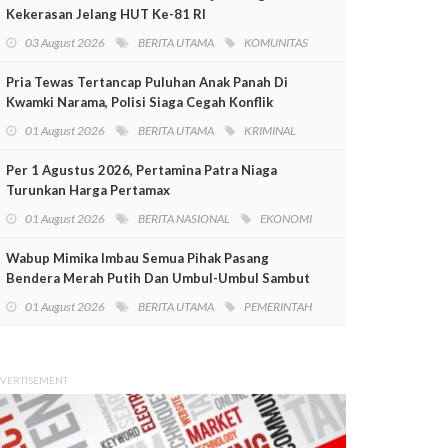
Kekerasan Jelang HUT Ke-81 RI
03 August 2026
BERITA UTAMA
KOMUNITAS
Pria Tewas Tertancap Puluhan Anak Panah Di
Kwamki Narama, Polisi Siaga Cegah Konflik
01 August 2026
BERITA UTAMA
KRIMINAL
Per 1 Agustus 2026, Pertamina Patra Niaga
Turunkan Harga Pertamax
01 August 2026
BERITA NASIONAL
EKONOMI
Wabup Mimika Imbau Semua Pihak Pasang
Bendera Merah Putih Dan Umbul-Umbul Sambut
HUT RI Ke-81
01 August 2026
BERITA UTAMA
PEMERINTAH
VERTISEMENT