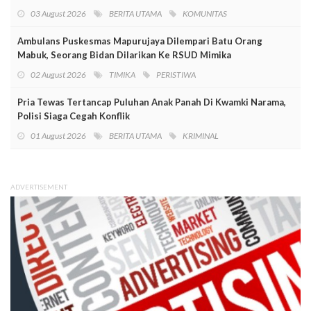
03 August 2026
BERITA UTAMA
KOMUNITAS
Ambulans Puskesmas Mapurujaya Dilempari Batu Orang
Mabuk, Seorang Bidan Dilarikan Ke RSUD Mimika
02 August 2026
TIMIKA
PERISTIWA
Pria Tewas Tertancap Puluhan Anak Panah Di Kwamki Narama,
Polisi Siaga Cegah Konflik
01 August 2026
BERITA UTAMA
KRIMINAL
ADVERTISEMENT