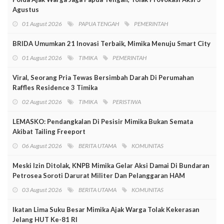
Agustus
01 August 2026
PAPUA TENGAH
PEMERINTAH
BRIDA Umumkan 21 Inovasi Terbaik, Mimika Menuju Smart City
01 August 2026
TIMIKA
PEMERINTAH
Viral, Seorang Pria Tewas Bersimbah Darah Di Perumahan
Raffles Residence 3 Timika
02 August 2026
TIMIKA
PERISTIWA
LEMASKO: Pendangkalan Di Pesisir Mimika Bukan Semata
Akibat Tailing Freeport
06 August 2026
BERITA UTAMA
KOMUNITAS
Meski Izin Ditolak, KNPB Mimika Gelar Aksi Damai Di Bundaran
Petrosea Soroti Darurat Militer Dan Pelanggaran HAM
03 August 2026
BERITA UTAMA
KOMUNITAS
Ikatan Lima Suku Besar Mimika Ajak Warga Tolak Kekerasan
Jelang HUT Ke-81 RI