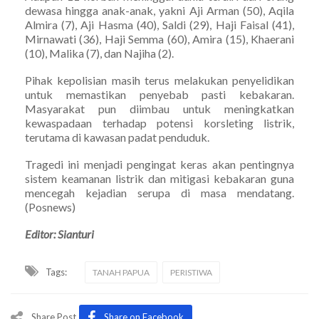
dewasa hingga anak-anak, yakni Aji Arman (50), Aqila
Almira (7), Aji Hasma (40), Saldi (29), Haji Faisal (41),
Mirnawati (36), Haji Semma (60), Amira (15), Khaerani
(10), Malika (7), dan Najiha (2).
Pihak kepolisian masih terus melakukan penyelidikan
untuk memastikan penyebab pasti kebakaran.
Masyarakat pun diimbau untuk meningkatkan
kewaspadaan terhadap potensi korsleting listrik,
terutama di kawasan padat penduduk.
Tragedi ini menjadi pengingat keras akan pentingnya
sistem keamanan listrik dan mitigasi kebakaran guna
mencegah kejadian serupa di masa mendatang.
(Posnews)
Editor: Sianturi
Tags:
TANAH PAPUA
PERISTIWA
Share Post
Share on Facebook