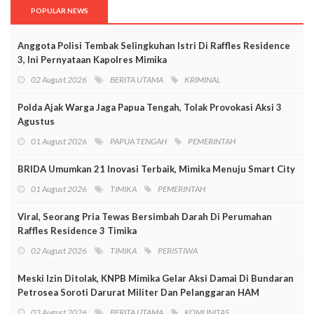
POPULAR NEWS
Anggota Polisi Tembak Selingkuhan Istri Di Raffles Residence
3, Ini Pernyataan Kapolres Mimika
02 August 2026
BERITA UTAMA
KRIMINAL
Polda Ajak Warga Jaga Papua Tengah, Tolak Provokasi Aksi 3
Agustus
01 August 2026
PAPUA TENGAH
PEMERINTAH
BRIDA Umumkan 21 Inovasi Terbaik, Mimika Menuju Smart City
01 August 2026
TIMIKA
PEMERINTAH
Viral, Seorang Pria Tewas Bersimbah Darah Di Perumahan
Raffles Residence 3 Timika
02 August 2026
TIMIKA
PERISTIWA
Meski Izin Ditolak, KNPB Mimika Gelar Aksi Damai Di Bundaran
Petrosea Soroti Darurat Militer Dan Pelanggaran HAM
03 August 2026
BERITA UTAMA
KOMUNITAS