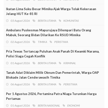
Ikatan Lima Suku Besar Mimika Ajak Warga Tolak Kekerasan
Jelang HUT Ke-81 RI
03 August 2026
BERITA UTAMA
KOMUNITAS
Ambulans Puskesmas Mapurujaya Dilempari Batu Orang
Mabuk, Seorang Bidan Dilarikan Ke RSUD Mimika
02 August 2026
TIMIKA
PERISTIWA
Pria Tewas Tertancap Puluhan Anak Panah Di Kwamki Narama,
Polisi Siaga Cegah Konflik
01 August 2026
BERITA UTAMA
KRIMINAL
Tanah Adat Diklaim Milik Oknum Dan Pemerintah, Warga OAP
Blokade Jalan Cenderawasih Timika
06 August 2026
BERITA UTAMA
PERISTIWA
Per 1 Agustus 2026, Pertamina Patra Niaga Turunkan Harga
Pertamax
01 August 2026
BERITA NASIONAL
EKONOMI