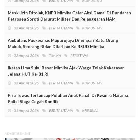
06 August 2026
BERITA UTAMA
KOMUNITAS
Meski Izin Ditolak, KNPB Mimika Gelar Aksi Damai Di Bundaran
Petrosea Soroti Darurat Militer Dan Pelanggaran HAM
03 August 2026
BERITA UTAMA
KOMUNITAS
Ambulans Puskesmas Mapurujaya Dilempari Batu Orang
Mabuk, Seorang Bidan Dilarikan Ke RSUD Mimika
02 August 2026
TIMIKA
PERISTIWA
Ikatan Lima Suku Besar Mimika Ajak Warga Tolak Kekerasan
Jelang HUT Ke-81 RI
03 August 2026
BERITA UTAMA
KOMUNITAS
Pria Tewas Tertancap Puluhan Anak Panah Di Kwamki Narama,
Polisi Siaga Cegah Konflik
01 August 2026
BERITA UTAMA
KRIMINAL
ADVERTISEMENT