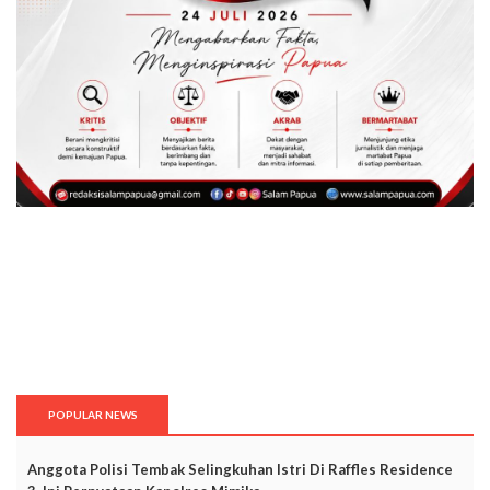
POPULAR NEWS
Anggota Polisi Tembak Selingkuhan Istri Di Raffles Residence