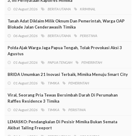
3, Ini Pernyataan Kapolres Mimika
02 August 2026
BERITA UTAMA
KRIMINAL
Tanah Adat Diklaim Milik Oknum Dan Pemerintah, Warga OAP
Blokade Jalan Cenderawasih Timika
06 August 2026
BERITA UTAMA
PERISTIWA
Polda Ajak Warga Jaga Papua Tengah, Tolak Provokasi Aksi 3
Agustus
01 August 2026
PAPUA TENGAH
PEMERINTAH
BRIDA Umumkan 21 Inovasi Terbaik, Mimika Menuju Smart City
01 August 2026
TIMIKA
PEMERINTAH
Viral, Seorang Pria Tewas Bersimbah Darah Di Perumahan
Raffles Residence 3 Timika
02 August 2026
TIMIKA
PERISTIWA
LEMASKO: Pendangkalan Di Pesisir Mimika Bukan Semata
Akibat Tailing Freeport