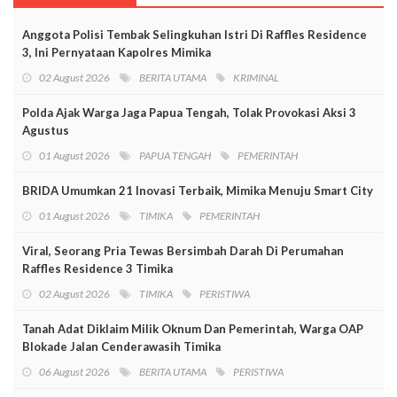
Anggota Polisi Tembak Selingkuhan Istri Di Raffles Residence
3, Ini Pernyataan Kapolres Mimika
02 August 2026
BERITA UTAMA
KRIMINAL
Polda Ajak Warga Jaga Papua Tengah, Tolak Provokasi Aksi 3
Agustus
01 August 2026
PAPUA TENGAH
PEMERINTAH
BRIDA Umumkan 21 Inovasi Terbaik, Mimika Menuju Smart City
01 August 2026
TIMIKA
PEMERINTAH
Viral, Seorang Pria Tewas Bersimbah Darah Di Perumahan
Raffles Residence 3 Timika
02 August 2026
TIMIKA
PERISTIWA
Tanah Adat Diklaim Milik Oknum Dan Pemerintah, Warga OAP
Blokade Jalan Cenderawasih Timika
06 August 2026
BERITA UTAMA
PERISTIWA