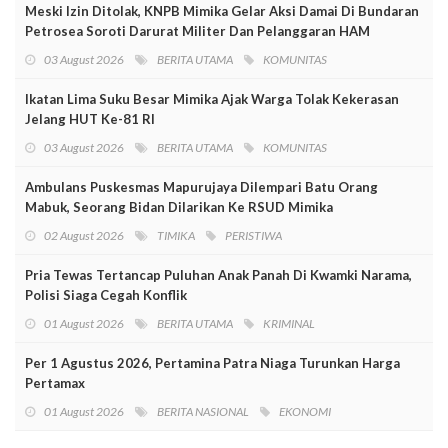
Meski Izin Ditolak, KNPB Mimika Gelar Aksi Damai Di Bundaran
Petrosea Soroti Darurat Militer Dan Pelanggaran HAM
03 August 2026
BERITA UTAMA
KOMUNITAS
Ikatan Lima Suku Besar Mimika Ajak Warga Tolak Kekerasan
Jelang HUT Ke-81 RI
03 August 2026
BERITA UTAMA
KOMUNITAS
Ambulans Puskesmas Mapurujaya Dilempari Batu Orang
Mabuk, Seorang Bidan Dilarikan Ke RSUD Mimika
02 August 2026
TIMIKA
PERISTIWA
Pria Tewas Tertancap Puluhan Anak Panah Di Kwamki Narama,
Polisi Siaga Cegah Konflik
01 August 2026
BERITA UTAMA
KRIMINAL
Per 1 Agustus 2026, Pertamina Patra Niaga Turunkan Harga
Pertamax
01 August 2026
BERITA NASIONAL
EKONOMI