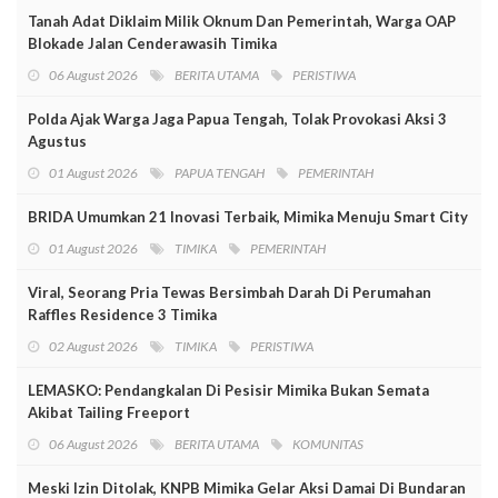
Tanah Adat Diklaim Milik Oknum Dan Pemerintah, Warga OAP
Blokade Jalan Cenderawasih Timika
06 August 2026
BERITA UTAMA
PERISTIWA
Polda Ajak Warga Jaga Papua Tengah, Tolak Provokasi Aksi 3
Agustus
01 August 2026
PAPUA TENGAH
PEMERINTAH
BRIDA Umumkan 21 Inovasi Terbaik, Mimika Menuju Smart City
01 August 2026
TIMIKA
PEMERINTAH
Viral, Seorang Pria Tewas Bersimbah Darah Di Perumahan
Raffles Residence 3 Timika
02 August 2026
TIMIKA
PERISTIWA
LEMASKO: Pendangkalan Di Pesisir Mimika Bukan Semata
Akibat Tailing Freeport
06 August 2026
BERITA UTAMA
KOMUNITAS
Meski Izin Ditolak, KNPB Mimika Gelar Aksi Damai Di Bundaran