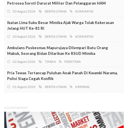
Petrosea Soroti Darurat Militer Dan Pelanggaran HAM
03 August 2026
BERITA UTAMA
KOMUNITAS
Ikatan Lima Suku Besar Mimika Ajak Warga Tolak Kekerasan
Jelang HUT Ke-81 RI
03 August 2026
BERITA UTAMA
KOMUNITAS
Ambulans Puskesmas Mapurujaya Dilempari Batu Orang
Mabuk, Seorang Bidan Dilarikan Ke RSUD Mimika
02 August 2026
TIMIKA
PERISTIWA
Pria Tewas Tertancap Puluhan Anak Panah Di Kwamki Narama,
Polisi Siaga Cegah Konflik
01 August 2026
BERITA UTAMA
KRIMINAL
ADVERTISEMENT