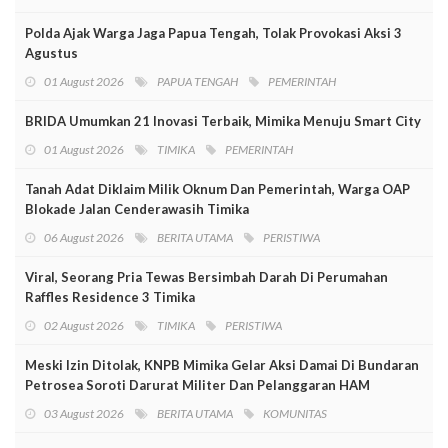
Polda Ajak Warga Jaga Papua Tengah, Tolak Provokasi Aksi 3
Agustus
01 August 2026
PAPUA TENGAH
PEMERINTAH
BRIDA Umumkan 21 Inovasi Terbaik, Mimika Menuju Smart City
01 August 2026
TIMIKA
PEMERINTAH
Tanah Adat Diklaim Milik Oknum Dan Pemerintah, Warga OAP
Blokade Jalan Cenderawasih Timika
06 August 2026
BERITA UTAMA
PERISTIWA
Viral, Seorang Pria Tewas Bersimbah Darah Di Perumahan
Raffles Residence 3 Timika
02 August 2026
TIMIKA
PERISTIWA
Meski Izin Ditolak, KNPB Mimika Gelar Aksi Damai Di Bundaran
Petrosea Soroti Darurat Militer Dan Pelanggaran HAM
03 August 2026
BERITA UTAMA
KOMUNITAS