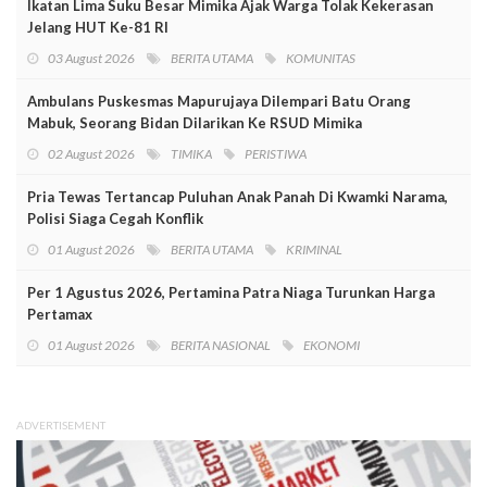
Ikatan Lima Suku Besar Mimika Ajak Warga Tolak Kekerasan
Jelang HUT Ke-81 RI
03 August 2026
BERITA UTAMA
KOMUNITAS
Ambulans Puskesmas Mapurujaya Dilempari Batu Orang
Mabuk, Seorang Bidan Dilarikan Ke RSUD Mimika
02 August 2026
TIMIKA
PERISTIWA
Pria Tewas Tertancap Puluhan Anak Panah Di Kwamki Narama,
Polisi Siaga Cegah Konflik
01 August 2026
BERITA UTAMA
KRIMINAL
Per 1 Agustus 2026, Pertamina Patra Niaga Turunkan Harga
Pertamax
01 August 2026
BERITA NASIONAL
EKONOMI
ADVERTISEMENT