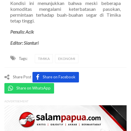
Kondisi ini menunjukkan bahwa meski beberapa
komoditas mengalami keterbatasan pasokan,
permintaan terhadap buah-buahan segar di Timika
tetap tinggi.
Penulis: Acik
Editor: Sianturi
Tags:
TIMIKA
EKONOMI
Share Post
Share on Facebook
Share on WhatsApp
ADVERTISEMENT