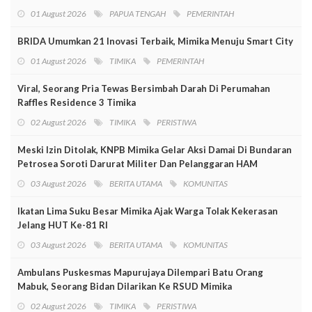
01 August 2026
PAPUA TENGAH
PEMERINTAH
BRIDA Umumkan 21 Inovasi Terbaik, Mimika Menuju Smart City
01 August 2026
TIMIKA
PEMERINTAH
Viral, Seorang Pria Tewas Bersimbah Darah Di Perumahan
Raffles Residence 3 Timika
02 August 2026
TIMIKA
PERISTIWA
Meski Izin Ditolak, KNPB Mimika Gelar Aksi Damai Di Bundaran
Petrosea Soroti Darurat Militer Dan Pelanggaran HAM
03 August 2026
BERITA UTAMA
KOMUNITAS
Ikatan Lima Suku Besar Mimika Ajak Warga Tolak Kekerasan
Jelang HUT Ke-81 RI
03 August 2026
BERITA UTAMA
KOMUNITAS
Ambulans Puskesmas Mapurujaya Dilempari Batu Orang
Mabuk, Seorang Bidan Dilarikan Ke RSUD Mimika
02 August 2026
TIMIKA
PERISTIWA