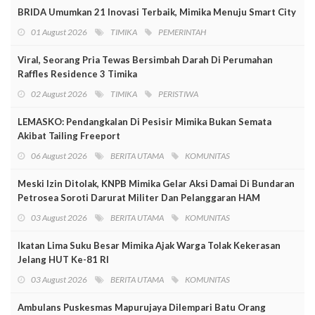
BRIDA Umumkan 21 Inovasi Terbaik, Mimika Menuju Smart City
01 August 2026
TIMIKA
PEMERINTAH
Viral, Seorang Pria Tewas Bersimbah Darah Di Perumahan
Raffles Residence 3 Timika
02 August 2026
TIMIKA
PERISTIWA
LEMASKO: Pendangkalan Di Pesisir Mimika Bukan Semata
Akibat Tailing Freeport
06 August 2026
BERITA UTAMA
KOMUNITAS
Meski Izin Ditolak, KNPB Mimika Gelar Aksi Damai Di Bundaran
Petrosea Soroti Darurat Militer Dan Pelanggaran HAM
03 August 2026
BERITA UTAMA
KOMUNITAS
Ikatan Lima Suku Besar Mimika Ajak Warga Tolak Kekerasan
Jelang HUT Ke-81 RI
03 August 2026
BERITA UTAMA
KOMUNITAS
Ambulans Puskesmas Mapurujaya Dilempari Batu Orang