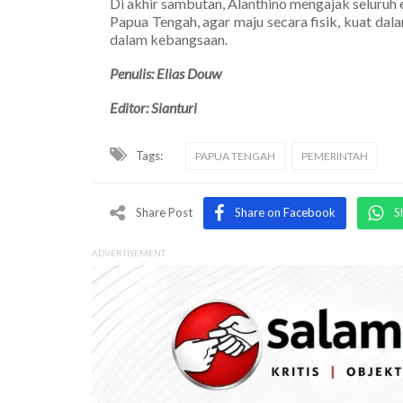
Di akhir sambutan, Alanthino mengajak seluru
Papua Tengah, agar maju secara fisik, kuat dal
dalam kebangsaan.
Penulis: Elias Douw
Editor: Sianturi
Tags:
PAPUA TENGAH
PEMERINTAH
Share Post
Share on Facebook
S
ADVERTISEMENT