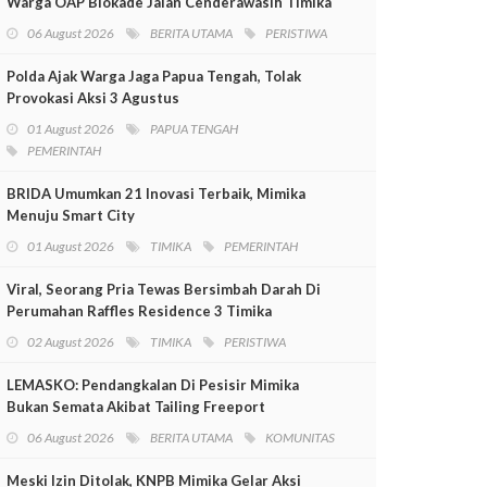
Warga OAP Blokade Jalan Cenderawasih Timika
06 August 2026
BERITA UTAMA
PERISTIWA
Polda Ajak Warga Jaga Papua Tengah, Tolak
Provokasi Aksi 3 Agustus
01 August 2026
PAPUA TENGAH
PEMERINTAH
BRIDA Umumkan 21 Inovasi Terbaik, Mimika
Menuju Smart City
01 August 2026
TIMIKA
PEMERINTAH
Viral, Seorang Pria Tewas Bersimbah Darah Di
Perumahan Raffles Residence 3 Timika
02 August 2026
TIMIKA
PERISTIWA
LEMASKO: Pendangkalan Di Pesisir Mimika
Bukan Semata Akibat Tailing Freeport
06 August 2026
BERITA UTAMA
KOMUNITAS
Meski Izin Ditolak, KNPB Mimika Gelar Aksi