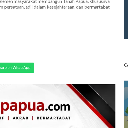
h elemen masyarakat membangun Tanah Papua, khususnya
am persatuan, adil dalam kesejahteraan, dan bermartabat
C
hare on WhatsApp