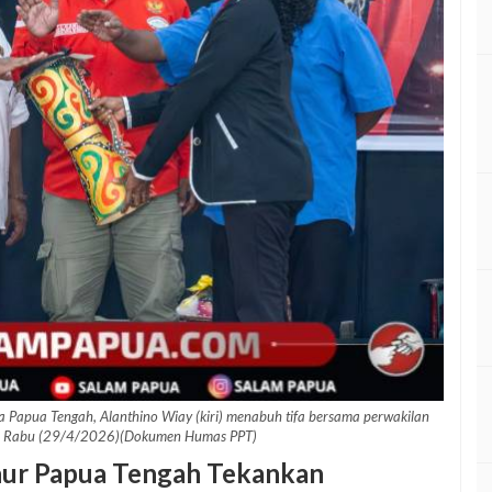
a Papua Tengah, Alanthino Wiay (kiri) menabuh tifa bersama perwakilan
e, Rabu (29/4/2026)(Dokumen Humas PPT)
nur Papua Tengah Tekankan