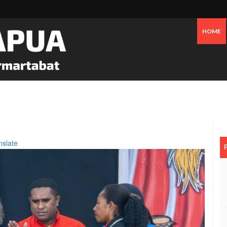
HOME
Tanggapi Persoalan Sengketa Tanah Di SP2, Berikut Penjelasannya
nslate