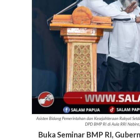
Asisten Bidang Pemerintahan dan Kesejahteraan Rakyat Setd
DPD BMP RI di Aula RRI Nabir
Buka Seminar BMP RI, Guber