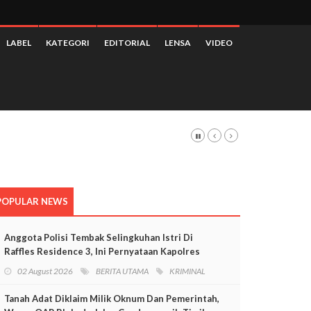
LABEL
KATEGORI
EDITORIAL
LENSA
VIDEO
POPULAR NEWS
Anggota Polisi Tembak Selingkuhan Istri Di
Raffles Residence 3, Ini Pernyataan Kapolres
Mimika
02 August 2026
BERITA UTAMA
KRIMINAL
Tanah Adat Diklaim Milik Oknum Dan Pemerintah,