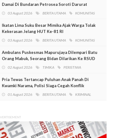
Damai Di Bundaran Petrosea Soroti Darurat
Militer Dan Pelanggaran HAM
03 August 2026
BERITA UTAMA
KOMUNITAS
Ikatan Lima Suku Besar Mimika Ajak Warga Tolak
Kekerasan Jelang HUT Ke-81 RI
03 August 2026
BERITA UTAMA
KOMUNITAS
Ambulans Puskesmas Mapurujaya Dilempari Batu
Orang Mabuk, Seorang Bidan Dilarikan Ke RSUD
Mimika
02 August 2026
TIMIKA
PERISTIWA
Pria Tewas Tertancap Puluhan Anak Panah Di
Kwamki Narama, Polisi Siaga Cegah Konflik
01 August 2026
BERITA UTAMA
KRIMINAL
VERTISEMENT