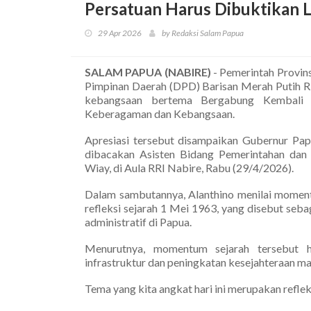
Persatuan Harus Dibuktikan 
29 Apr 2026
by Redaksi Salam Papua
SALAM PAPUA (NABIRE)
- Pemerintah Provi
Pimpinan Daerah (DPD) Barisan Merah Putih R
kebangsaan bertema Bergabung Kembali
Keberagaman dan Kebangsaan.
Apresiasi tersebut disampaikan Gubernur Pap
dibacakan Asisten Bidang Pemerintahan dan 
Wiay, di Aula RRI Nabire, Rabu (29/4/2026).
Dalam sambutannya, Alanthino menilai moment
refleksi sejarah 1 Mei 1963, yang disebut se
administratif di Papua.
Menurutnya, momentum sejarah tersebut h
infrastruktur dan peningkatan kesejahteraan m
Tema yang kita angkat hari ini merupakan refle