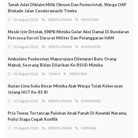
Tanah Adat Diklaim Milik Oknum Dan Pemerintah, Warga OAP
Blokade Jalan Cenderawasih Timika
06 August 2026
BERITA UTAMA
PERISTIWA
Meski Izin Ditolak, KNPB Mimika Gelar Aksi Damai Di Bundaran
Petrosea Soroti Darurat Militer Dan Pelanggaran HAM
03 August 2026
BERITA UTAMA
KOMUNITAS
Ambulans Puskesmas Mapurujaya Dilempari Batu Orang
Mabuk, Seorang Bidan Dilarikan Ke RSUD Mimika
02 August 2026
TIMIKA
PERISTIWA
Ikatan Lima Suku Besar Mimika Ajak Warga Tolak Kekerasan
Jelang HUT Ke-81 RI
03 August 2026
BERITA UTAMA
KOMUNITAS
Pria Tewas Tertancap Puluhan Anak Panah Di Kwamki Narama,
Polisi Siaga Cegah Konflik
01 August 2026
BERITA UTAMA
KRIMINAL