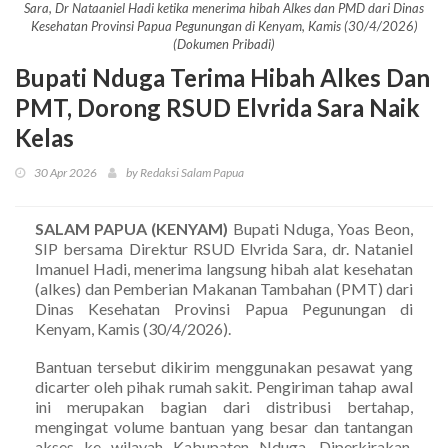
Sara, Dr Nataaniel Hadi ketika menerima hibah Alkes dan PMD dari Dinas
Kesehatan Provinsi Papua Pegunungan di Kenyam, Kamis (30/4/2026)
(Dokumen Pribadi)
Bupati Nduga Terima Hibah Alkes Dan
PMT, Dorong RSUD Elvrida Sara Naik
Kelas
30 Apr 2026
by Redaksi Salam Papua
SALAM PAPUA (KENYAM)
Bupati Nduga, Yoas Beon,
SIP bersama Direktur RSUD Elvrida Sara, dr. Nataniel
Imanuel Hadi, menerima langsung hibah alat kesehatan
(alkes) dan Pemberian Makanan Tambahan (PMT) dari
Dinas Kesehatan Provinsi Papua Pegunungan di
Kenyam, Kamis (30/4/2026).
Bantuan tersebut dikirim menggunakan pesawat yang
dicarter oleh pihak rumah sakit. Pengiriman tahap awal
ini merupakan bagian dari distribusi bertahap,
mengingat volume bantuan yang besar dan tantangan
akses ke wilayah Kabupaten Nduga. Diperkirakan,