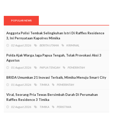
POPULAR NEWS
Anggota Polisi Tembak Selingkuhan Istri Di Raffles Residence
3, Ini Pernyataan Kapolres Mimika
02 August 2026
BERITA UTAMA
KRIMINAL
Polda Ajak Warga Jaga Papua Tengah, Tolak Provokasi Aksi 3
Agustus
01 August 2026
PAPUA TENGAH
PEMERINTAH
BRIDA Umumkan 21 Inovasi Terbaik, Mimika Menuju Smart City
01 August 2026
TIMIKA
PEMERINTAH
Viral, Seorang Pria Tewas Bersimbah Darah Di Perumahan
Raffles Residence 3 Timika
02 August 2026
TIMIKA
PERISTIWA