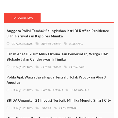
POPULAR NEWS
Anggota Polisi Tembak Selingkuhan Istri Di Raffles Residence
3, Ini Pernyataan Kapolres Mimika
02 August 2026
BERITA UTAMA
KRIMINAL
Tanah Adat Diklaim Milik Oknum Dan Pemerintah, Warga OAP
Blokade Jalan Cenderawasih Timika
06 August 2026
BERITA UTAMA
PERISTIWA
Polda Ajak Warga Jaga Papua Tengah, Tolak Provokasi Aksi 3
Agustus
01 August 2026
PAPUA TENGAH
PEMERINTAH
BRIDA Umumkan 21 Inovasi Terbaik, Mimika Menuju Smart City
01 August 2026
TIMIKA
PEMERINTAH