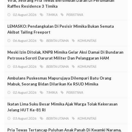
Viral, Seorang Pria Tewas Bersimbah Darah Di Perumahan
Raffles Residence 3 Timika
02 August 2026
TIMIKA
PERISTIWA
LEMASKO: Pendangkalan Di Pesisir Mimika Bukan Semata
Akibat Tailing Freeport
06 August 2026
BERITA UTAMA
KOMUNITAS
Meski Izin Ditolak, KNPB Mimika Gelar Aksi Damai Di Bundaran
Petrosea Soroti Darurat Militer Dan Pelanggaran HAM
03 August 2026
BERITA UTAMA
KOMUNITAS
Ambulans Puskesmas Mapurujaya Dilempari Batu Orang
Mabuk, Seorang Bidan Dilarikan Ke RSUD Mimika
02 August 2026
TIMIKA
PERISTIWA
Ikatan Lima Suku Besar Mimika Ajak Warga Tolak Kekerasan
Jelang HUT Ke-81 RI
03 August 2026
BERITA UTAMA
KOMUNITAS
Pria Tewas Tertancap Puluhan Anak Panah Di Kwamki Narama,