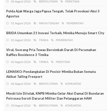
06 August 2026
BERITA UTAMA
PERISTIWA
Polda Ajak Warga Jaga Papua Tengah, Tolak Provokasi Aksi 3
Agustus
01 August 2026
PAPUA TENGAH
PEMERINTAH
BRIDA Umumkan 21 Inovasi Terbaik, Mimika Menuju Smart City
01 August 2026
TIMIKA
PEMERINTAH
Viral, Seorang Pria Tewas Bersimbah Darah Di Perumahan
Raffles Residence 3 Timika
02 August 2026
TIMIKA
PERISTIWA
LEMASKO: Pendangkalan Di Pesisir Mimika Bukan Semata
Akibat Tailing Freeport
06 August 2026
BERITA UTAMA
KOMUNITAS
Meski Izin Ditolak, KNPB Mimika Gelar Aksi Damai Di Bundaran
Petrosea Soroti Darurat Militer Dan Pelanggaran HAM
03 August 2026
BERITA UTAMA
KOMUNITAS